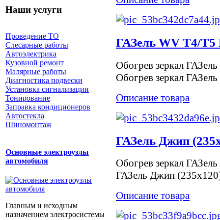
Наши услуги
Проведение ТО
ГАЗель WV T4/T5 
Слесарные работы
Автоэлектрика
Кузовной ремонт
Обогрев зеркал ГАЗел
Малярные работы
Обогрев зеркал ГАЗел
Диагностика подвески
Установка сигнализации
Описание товара
Тонирование
Заправка кондиционеров
Автостекла
Шиномонтаж
ГАЗель Джип (235
Основные электроузлы
автомобиля
Обогрев зеркал ГАЗель
ГАЗель Джип (235х120
Описание товара
Главным и исходным
назначением электросистемы