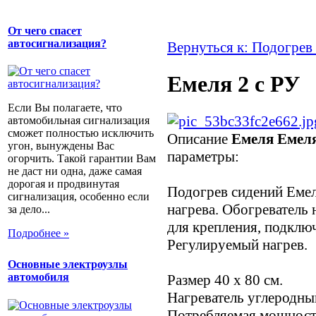
От чего спасет
автосигнализация?
Вернуться к: Подогрев
Емеля 2 с РУ
Если Вы полагаете, что
автомобильная сигнализация
сможет полностью исключить
Описание
Емеля Емеля
угон, вынуждены Вас
параметры:
огорчить. Такой гарантии Вам
не даст ни одна, даже самая
дорогая и продвинутая
Подогрев сидений Емел
сигнализация, особенно если
нагрева. Обогреватель 
за дело...
для крепления, подключ
Подробнее »
Регулируемый нагрев.
Основные электроузлы
автомобиля
Размер 40 х 80 см.
Нагреватель углеродны
Потребляемая мощность