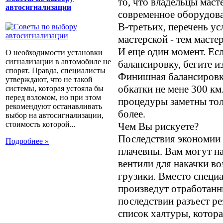
то, что владельцы маст
автосигнализации
современное оборудова
В-третьих, перечень ус
мастерской - тем масте
И еще один момент. Е
О необходимости установки
сигнализации в автомобиле не
балансировку, бегите и
спорят. Правда, специалисты
Финишная балансировка
утверждают, что не такой
обкатки не мене 300 км.
системы, которая устояла бы
перед взломом, но при этом
процедуры заметны тол
рекомендуют останавливать
более.
выбор на автосигнализации,
стоимость которой...
Чем Вы рискуете?
Последствия экономии 
Подробнее »
плачевны. Вам могут на
вентили для накачки в
грузики. Вместо специ
произведут отработанн
последствии разъест ре
список халтуры, котор