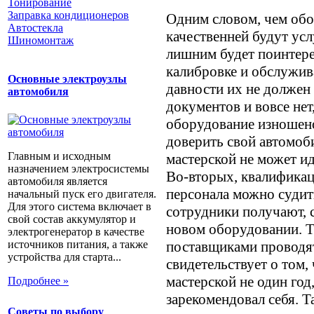
Тонирование
Заправка кондиционеров
Одним словом, чем обо
Автостекла
качественней будут усл
Шиномонтаж
лишним будет поинтере
калибровке и обслужив
Основные электроузлы
давности их не должен 
автомобиля
документов и вовсе нет,
оборудование изношено
доверить свой автомоб
Главным и исходным
мастерской не может ид
назначением электросистемы
Во-вторых, квалификац
автомобиля является
персонала можно судит
начальный пуск его двигателя.
Для этого система включает в
сотрудники получают, 
свой состав аккумулятор и
новом оборудовании. Т
электрогенератор в качестве
поставщиками проводят
источников питания, а также
устройства для старта...
свидетельствует о том, 
мастерской не один год
Подробнее »
зарекомендовал себя. Т
Советы по выбору