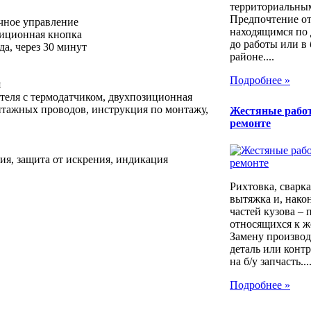
территориальны
Предпочтение о
чное управление
находящимся по 
зиционная кнопка
до работы или в
а, через 30 минут
районе....
Подробнее »
я
теля c термодатчиком, двухпозиционная
нтажных проводов, инструкция по монтажу,
Жестяные рабо
ремонте
ия, защита от искрения, индикация
Рихтовка, сварка,
вытяжка и, након
частей кузова – 
относящихся к ж
Замену производ
деталь или контр
на б/у запчасть...
Подробнее »