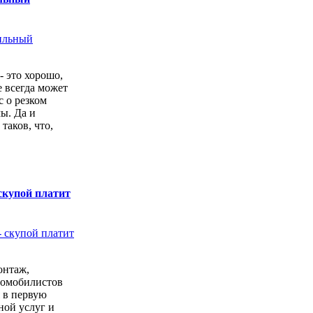
- это хорошо,
е всегда может
с о резком
ы. Да и
 таков, что,
скупой платит
онтаж,
томобилистов
 в первую
ной услуг и