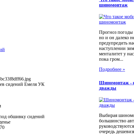
шиномонтаж
Прогноз погоды 
но и он далеко н
предупредить на
наступлении зим
ний
менталитет у нас
пока гром...
Подробнее »
bc33f8dff66.jpg
Шиномонтаж - 
ев сидений Емеля УК
дважды
и
Выбирая шином
 под обшивку сидений
большинство ав
денье
руководствуются
70
очередь дешевиз