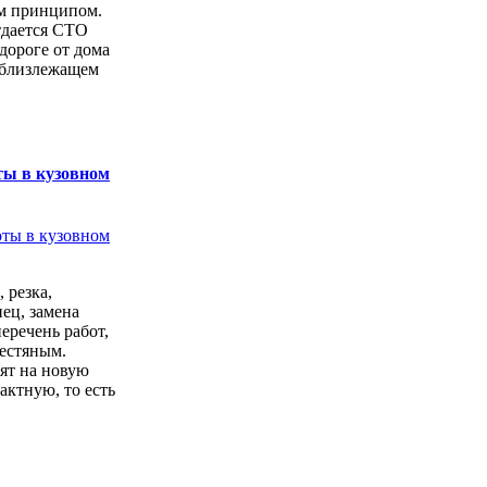
м принципом.
тдается СТО
дороге от дома
 близлежащем
ты в кузовном
 резка,
ец, замена
перечень работ,
естяным.
ят на новую
актную, то есть
.