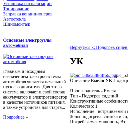
Установка сигнализации
Тонирование
Заправка кондиционеров
Автостекла
Шиномонтаж
Основные электроузлы
автомобиля
Вернуться к: Подогрев сиде
УК
Главным и исходным
pic_53
назначением электросистемы
Описание
Емеля УК
Подогр
автомобиля является начальный
пуск его двигателя. Для этого
Производитель - Емеля
система включает в свой состав
Тип - Подогрев сидений
аккумулятор и электрогенератор
Конструктивные особенност
в качестве источников питания,
Количество: 1
а также устройства для старта...
Исполнение - встраиваемый
Зоны подогрева: спинка и си
Подробнее »
Потребляемая мощность, Вт: 