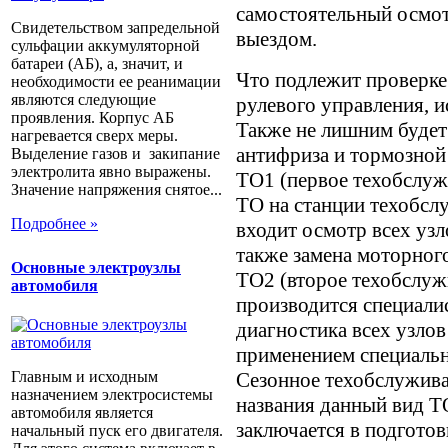
самостоятельный осмот
Свидетельством запредельной
выездом.
сульфации аккумуляторной
батареи (АБ), а, значит, и
Что подлежит проверке
необходимости ее реанимации
являются следующие
рулевого управления, 
проявления. Корпус АБ
Также не лишним будет
нагревается сверх меры.
антифриза и тормозной
Выделение газов и закипание
электролита явно выражены.
ТО1 (первое техобслуж
Значение напряжения снятое...
ТО на станции техобсл
Подробнее »
входит осмотр всех узл
также замена моторного
Основные электроузлы
ТО2 (второе техобслуж
автомобиля
производится специали
диагностика всех узлов
применением специальн
Сезонное техобслужива
Главным и исходным
назначением электросистемы
названия данный вид Т
автомобиля является
заключается в подготов
начальный пуск его двигателя.