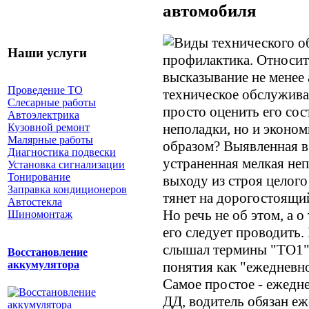
автомобиля
Наши услуги
профилактика. Относит
высказывание не менее 
Проведение ТО
техническое обслужива
Слесарные работы
просто оценить его сос
Автоэлектрика
неполадки, но и эконо
Кузовной ремонт
Малярные работы
образом? Выявленная в
Диагностика подвески
устраненная мелкая неп
Установка сигнализации
Тонирование
выходу из строя целого
Заправка кондиционеров
тянет на дорогостоящи
Автостекла
Но речь не об этом, а о
Шиномонтаж
его следует проводить
слышал термины "ТО1" 
Восстановление
понятия как "ежедневно
аккумулятора
Самое простое - ежедн
ДД, водитель обязан е