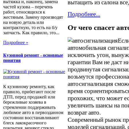
вытащить из салона все
вытяжка и, наконец, замена
частей кузова – перечень
работ, относящихся к
Подробнее...
жестяным. Замену производят
на новую деталь или
От чего спасет ав
контрактную, то есть на б/у
запчасть. Как правило, это...
Если
Подробнее »
автомобильная сигнали
исключить угон, вынуж
Кузовной ремонт - основные
понятия
гарантии Вам не даст н
продвинутая сигнализац
возьмутся профессион
автосигнализация сможе
К кузовному ремонту, как
время сориентироватьс
правило, прибегают после
ДТП, перед продажей или
прохожих, что может ес
бережливые хозяева в
увеличить шансы на п
стремлении поддерживать
возврат авто.
любимое авто в первозданном
состоянии восстанавливают
Современный рынок пр
блеск лакокрасочного
моделей сигнализаций,
покрытия, меняют стекло,