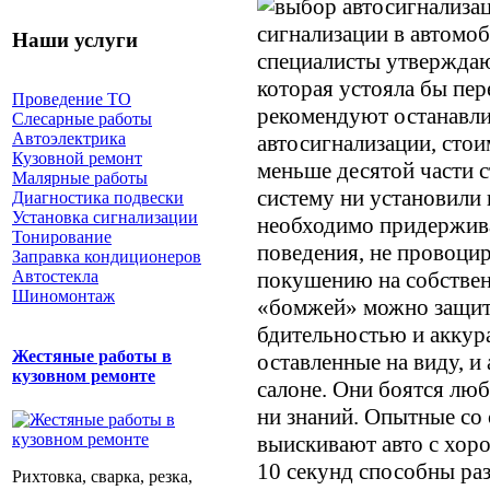
сигнализации в автомоб
Наши услуги
специалисты утверждают
которая устояла бы пер
Проведение ТО
рекомендуют останавли
Слесарные работы
Автоэлектрика
автосигнализации, стои
Кузовной ремонт
меньше десятой части 
Малярные работы
систему ни установили
Диагностика подвески
Установка сигнализации
необходимо придержив
Тонирование
поведения, не провоц
Заправка кондиционеров
покушению на собствен
Автостекла
Шиномонтаж
«бомжей» можно защит
бдительностью и аккур
Жестяные работы в
оставленные на виду, и
кузовном ремонте
салоне. Они боятся люб
ни знаний. Опытные со
выискивают авто с хор
10 секунд способны раз
Рихтовка, сварка, резка,