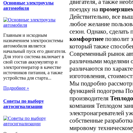
двигателя, а также нео
Основные электроузлы
автомобиля
поездку на
промерзшем
Действительно, все вы
любое желание пользов
сезон. Однако, сделать
Главным и исходным
комфортнее
позволит э
назначением электросистемы
который также способе
автомобиля является
начальный пуск его двигателя.
Современный рынок авт
Для этого система включает в
различными моделями о
свой состав аккумулятор и
электрогенератор в качестве
различаются по характе
источников питания, а также
изготовления, стоимос
устройства для старта...
Мы подробно рассмотри
Подробнее »
функцией подогрева По
производителя
Теплод
Советы по выбору
компания Теплодом зан
автосигнализации
электронагревателей у
собственные разработк
мировому техническому