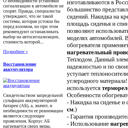
О необходимости установки
изготавливаются в Росси
сигнализации в автомобиле не
большинство представл
спорят. Правда, специалисты
сидений. Накидка на к
утверждают, что не такой
системы, которая устояла бы
площадь сиденья и спи
перед взломом, но при этом
позволяют использоват
рекомендуют останавливать
выбор на автосигнализации,
моделях автомобилей. 
стоимость которой...
обогревателя применяе
нагревательный пров
Подробнее »
Теплодом. Данный элем
Восстановление
надежностью и по свои
аккумулятора
уступает теплоносителю
углеродного материала!
используется
терморел
Особенности обогреват
Свидетельством запредельной
сульфации аккумуляторной
- Накидка на сиденье и
батареи (АБ), а, значит, и
см
.)
необходимости ее реанимации
- Гарантия производите
являются следующие
проявления. Корпус АБ
- Использование
нагре
нагревается сверх меры.