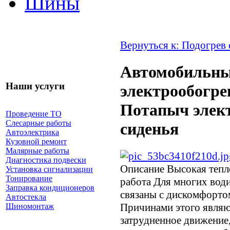
Шины
Вернуться к: Подогрев
Автомобильн
Наши услуги
электрообогре
Потапыч элек
Проведение ТО
Слесарные работы
сиденья
Автоэлектрика
Кузовной ремонт
Малярные работы
Диагностика подвески
Описание
Высокая тепл
Установка сигнализации
Тонирование
работа Для многих води
Заправка кондиционеров
связаны с дискомфорто
Автостекла
Причинами этого являю
Шиномонтаж
затрудненное движение