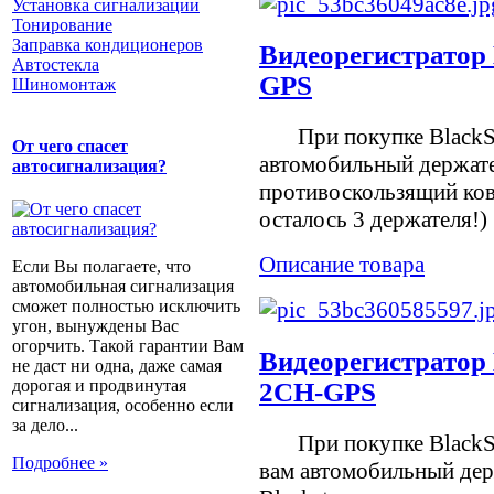
Установка сигнализации
Тонирование
Заправка кондиционеров
Видеорегистратор
Автостекла
GPS
Шиномонтаж
При покупке BlackSy
От чего спасет
автомобильный держате
автосигнализация?
противоскользящий ков
осталось 3 держателя!
Описание товара
Если Вы полагаете, что
автомобильная сигнализация
сможет полностью исключить
угон, вынуждены Вас
огорчить. Такой гарантии Вам
Видеорегистратор
не даст ни одна, даже самая
дорогая и продвинутая
2CH-GPS
сигнализация, особенно если
за дело...
При покупке BlackSy
Подробнее »
вам автомобильный дер