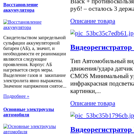
Black + противоскольз
Восстановление
руб! – осталось 3 дер
аккумулятора
Описание товара
Свидетельством запредельной
сульфации аккумуляторной
Видеорегистрато
батареи (АБ), а, значит, и
необходимости ее реанимации
являются следующие
Тип Автомобильный ви
проявления. Корпус АБ
движения/удара датчик 
нагревается сверх меры.
CMOS Минимальный ур
Выделение газов и закипание
электролита явно выражены.
инфракрасная подсветк
Значение напряжения снятое...
картинки,...
Подробнее »
Описание товара
Основные электроузлы
автомобиля
Видеорегистрато