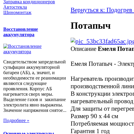
Заправка кондиционеров
Автостекла
Вернуться к: Подогрев
Шиномонтаж
Потапыч
Восстановление
аккумулятора
Описание
Емеля Пота
Свидетельством запредельной
Емеля Потапыч - Элект
сульфации аккумуляторной
батареи (АБ), а, значит, и
Нагреватель производи
необходимости ее реанимации
являются следующие
производственной лин
проявления. Корпус АБ
В конструкции электро
нагревается сверх меры.
Выделение газов и закипание
нагревательный провод
электролита явно выражены.
Для защиты от перегре
Значение напряжения снятое...
Размер 90 x 44 см
Подробнее »
Потребляемая мощность
Гарантия 1 год
Основные электроузлы