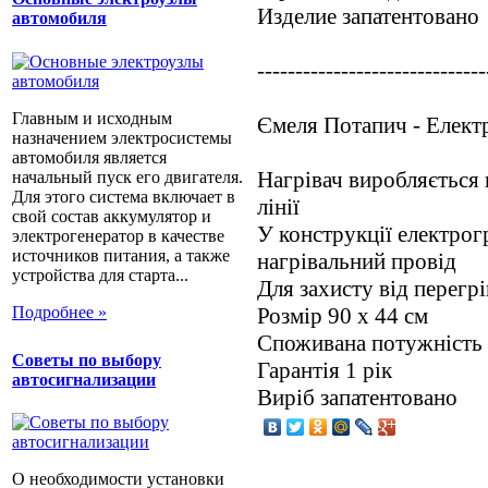
Изделие запатентовано
автомобиля
------------------------------
Главным и исходным
Ємеля Потапич - Електр
назначением электросистемы
автомобиля является
Нагрівач виробляється 
начальный пуск его двигателя.
Для этого система включает в
лінії
свой состав аккумулятор и
У конструкції електрог
электрогенератор в качестве
источников питания, а также
нагрівальний провід
устройства для старта...
Для захисту від перегр
Подробнее »
Розмір 90 x 44 см
Споживана потужність 
Советы по выбору
Гарантія 1 рік
автосигнализации
Виріб запатентовано
О необходимости установки