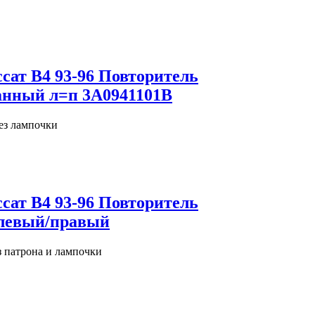
ссат В4 93-96 Повторитель
анный л=п 3A0941101B
без лампочки
ссат В4 93-96 Повторитель
 левый/правый
з патрона и лампочки