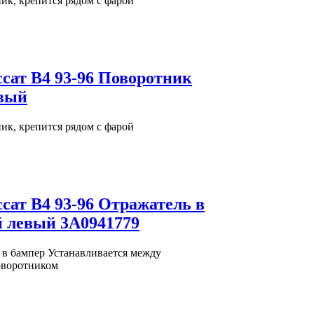
к, крепится рядом с фарой
ссат В4 93-96 Поворотник
евый
к, крепится рядом с фарой
ссат В4 93-96 Отражатель в
 левый 3A0941779
 в бампер Устанавливается между
оворотником