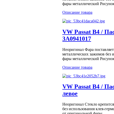
фары металлический Рисунок 
Описание товара
VW Passat B4 / Па
3A0941017
Неоригинал Фара поставляет
металлических зажимов без 
фары металлический Рисунок 
Описание товара
VW Passat B4 / Па
левое
Неоригинал Стекло крепится
без использования клея-герм
от оригинальной фары