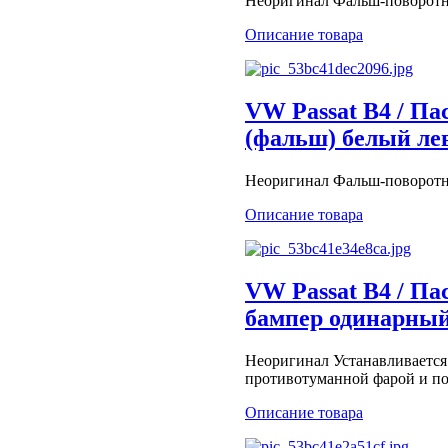
Неоригинал Фальш-поворотни
Описание товара
VW Passat B4 / Па
(фальш) белый л
Неоригинал Фальш-поворотни
Описание товара
VW Passat B4 / Па
бампер одинарный
Неоригинал Устанавливается
противотуманной фарой и п
Описание товара