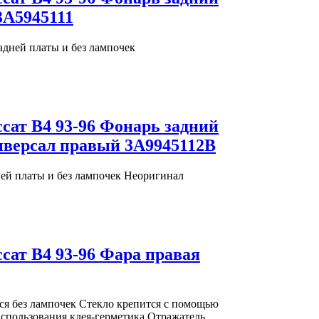
3A5945111
адней платы и без лампочек
ссат В4 93-96 Фонарь задний
версал правый 3A9945112B
ней платы и без лампочек Неоригинал
ссат В4 93-96 Фара правая
ся без лампочек Стекло крепится с помощью
использования клея-герметика Отражатель