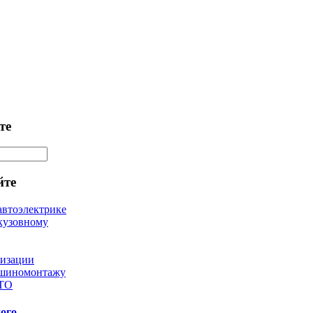
те
йте
автоэлектрике
кузовному
лизации
 шиномонтажу
 ТО
ого