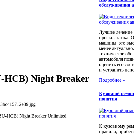
обслуживания 
Лучшее лечение 
профилактика. 
машины, это выс
менее актуально
техническое обс
автомобиля позв
оценить его сос
и устранить непо
-HCB) Night Breaker
Подробнее »
Кузовной ремон
понятия
53bc415712e39.jpg
U-HCB) Night Breaker Unlimited
К кузовному рем
правило, прибег