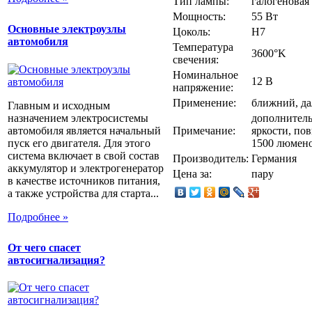
Тип лампы:
галогеновая
Мощность:
55 Вт
Основные электроузлы
Цоколь:
H7
автомобиля
Температура
3600°K
свечения:
Номинальное
12 В
напряжение:
Применение:
ближний, да
Главным и исходным
назначением электросистемы
дополнитель
автомобиля является начальный
Примечание:
яркости, по
пуск его двигателя. Для этого
1500 люмен
система включает в свой состав
Производитель:
Германия
аккумулятор и электрогенератор
Цена за:
пару
в качестве источников питания,
а также устройства для старта...
Подробнее »
От чего спасет
автосигнализация?