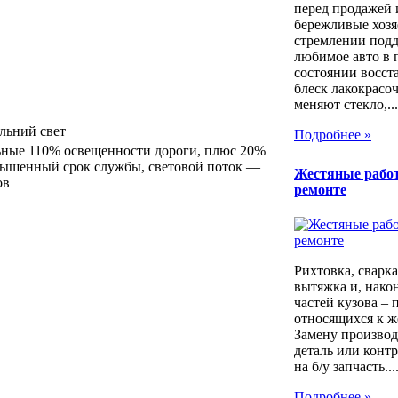
перед продажей 
бережливые хозя
стремлении под
любимое авто в 
состоянии восст
блеск лакокрасо
меняют стекло,...
льний свет
Подробнее »
ные 110% освещенности дороги, плюс 20%
вышенный срок службы, световой поток —
Жестяные рабо
ов
ремонте
Рихтовка, сварка,
вытяжка и, након
частей кузова – 
относящихся к ж
Замену производ
деталь или контр
на б/у запчасть...
Подробнее »