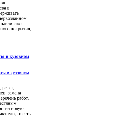
или
ева в
держивать
первозданном
анавливают
чного покрытия,
ты в кузовном
 резка,
ец, замена
перечень работ,
естяным.
ят на новую
актную, то есть
.