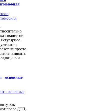
автомобиля
-
Относительно
казывание не
. Регулярное
луживание
оляет не просто
тояние, выявить
ладки, но и...
т - основные
онту, как
ают после ДТП,