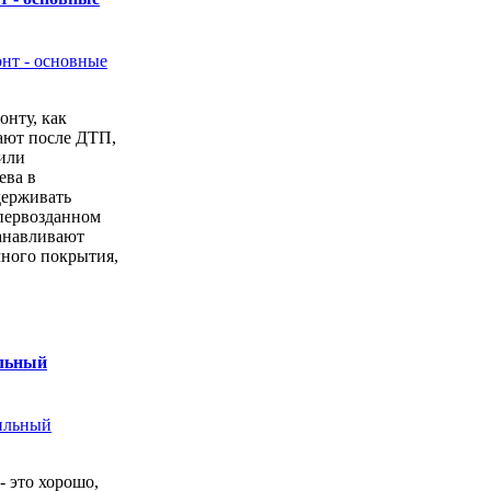
онту, как
ают после ДТП,
или
ева в
держивать
первозданном
анавливают
чного покрытия,
ильный
- это хорошо,