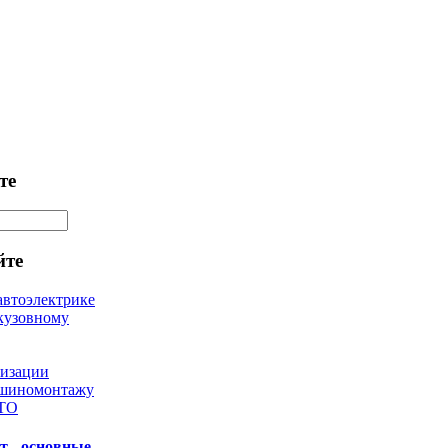
те
йте
автоэлектрике
кузовному
лизации
 шиномонтажу
 ТО
т - основные