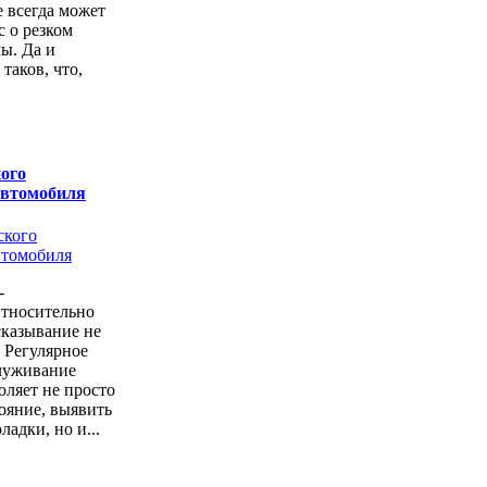
е всегда может
с о резком
ы. Да и
 таков, что,
ого
автомобиля
-
Относительно
казывание не
. Регулярное
луживание
оляет не просто
тояние, выявить
ладки, но и...