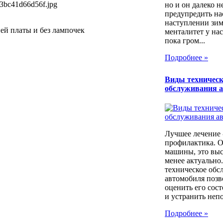
3bc41d66d56f.jpg
но и он далеко н
предупредить на
наступлении зим
ней платы и без лампочек
менталитет у нас
пока гром...
Подробнее »
Виды техническ
обслуживания 
Лучшее лечение 
профилактика. 
машины, это выс
менее актуально
техническое обс
автомобиля позв
оценить его сос
и устранить непо
Подробнее »