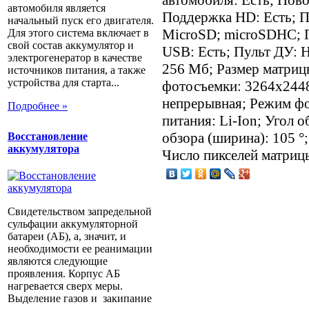
автомобиля является
Поддержка HD: Есть; П
начальный пуск его двигателя.
MicroSD; microSDHC; 
Для этого система включает в
свой состав аккумулятор и
USB: Есть; Пульт ДУ: Н
электрогенератор в качестве
256 Мб; Размер матриц
источников питания, а также
устройства для старта...
фотосъемки: 3264x2448
непрерывная; Режим фо
Подробнее »
питания: Li-Ion; Угол о
обзора (ширина): 105 °
Восстановление
аккумулятора
Число пикселей матрицы
Свидетельством запредельной
сульфации аккумуляторной
батареи (АБ), а, значит, и
необходимости ее реанимации
являются следующие
проявления. Корпус АБ
нагревается сверх меры.
Выделение газов и закипание