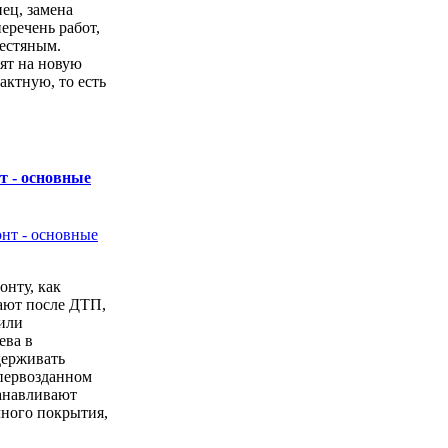
ец, замена
перечень работ,
естяным.
ят на новую
актную, то есть
.
т - основные
онту, как
ают после ДТП,
или
ева в
держивать
первозданном
анавливают
чного покрытия,