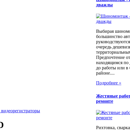
дважды
Выбирая шином
большинство ав
руководствуются
очередь дешевиз
территориальны
Предпочтение о
находящимся по 
до работы или в
районе....
Подробнее »
Жестяные рабо
ремонте
 видеорегистраторы
D
Рихтовка, сварка,