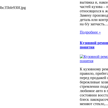
вытяжка и, након
частей кузова – 
3bc35bfe930f.jpg
относящихся к ж
Замену производ
деталь или контр
на б/у запчасть...
Подробнее »
Кузовной ремон
понятия
К кузовному рем
правило, прибег
перед продажей 
бережливые хозя
стремлении под
любимое авто в 
состоянии восст
блеск лакокрасо
меняют стекло,...