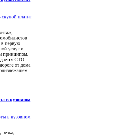
онтаж,
томобилистов
 в первую
ной услуг и
м принципом.
тдается СТО
дороге от дома
 близлежащем
ты в кузовном
 резка,