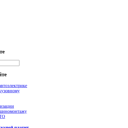
те
йте
автоэлектрике
кузовному
лизации
 шиномонтажу
 ТО
скупой платит