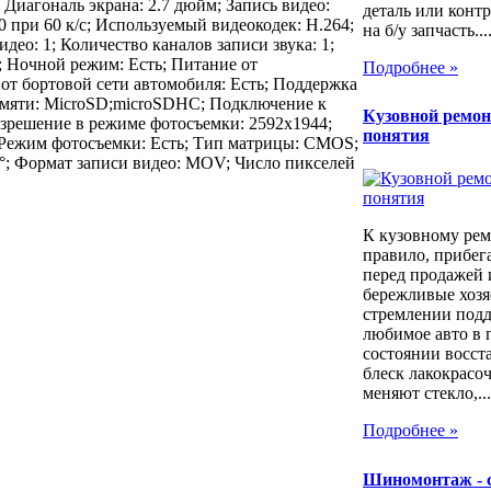
Диагональ экрана: 2.7 дюйм; Запись видео:
деталь или контр
0 при 60 к/с; Используемый видеокодек: H.264;
на б/у запчасть...
део: 1; Количество каналов записи звука: 1;
; Ночной режим: Есть; Питание от
Подробнее »
 от бортовой сети автомобиля: Есть; Поддержка
амяти: MicroSD;microSDHC; Подключение к
Кузовной ремон
азрешение в режиме фотосъемки: 2592x1944;
понятия
 Режим фотосъемки: Есть; Тип матрицы: CMOS;
0 °; Формат записи видео: MOV; Число пикселей
К кузовному рем
правило, прибег
перед продажей 
бережливые хозя
стремлении под
любимое авто в 
состоянии восст
блеск лакокрасо
меняют стекло,...
Подробнее »
Шиномонтаж - 