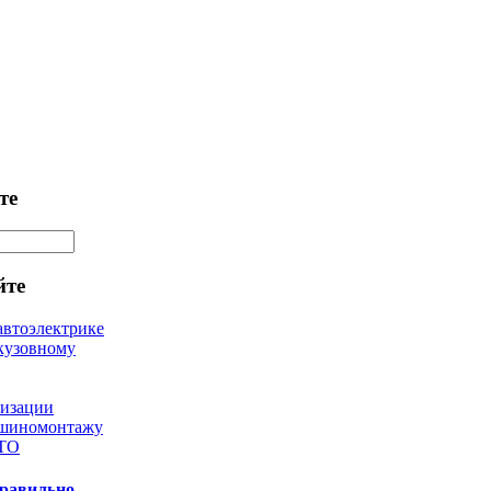
те
йте
автоэлектрике
кузовному
лизации
 шиномонтажу
 ТО
правильно