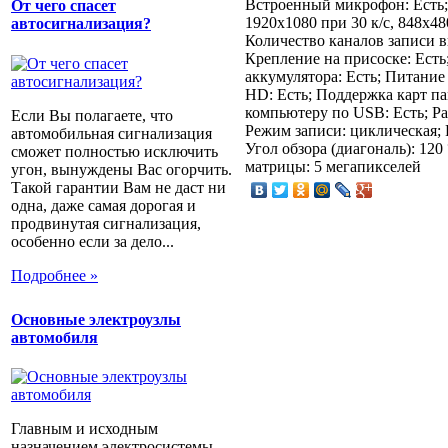
Встроенный микрофон: Есть; 
От чего спасет
1920x1080 при 30 к/с, 848x48
автосигнализация?
Количество каналов записи ви
Крепление на присоске: Есть
аккумулятора: Есть; Питание
HD: Есть; Поддержка карт п
компьютеру по USB: Есть; Р
Если Вы полагаете, что
Режим записи: циклическая;
автомобильная сигнализация
Угол обзора (диагональ): 12
сможет полностью исключить
матрицы: 5 мегапикселей
угон, вынуждены Вас огорчить.
Такой гарантии Вам не даст ни
одна, даже самая дорогая и
продвинутая сигнализация,
особенно если за дело...
Подробнее »
Основные электроузлы
автомобиля
Главным и исходным
назначением электросистемы