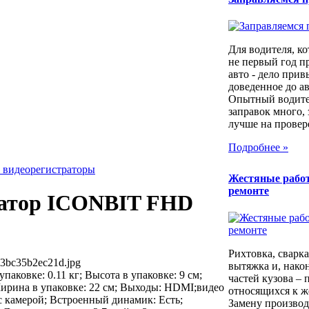
Для водителя, ко
не первый год п
авто - дело прив
доведенное до а
Опытный водител
заправок много, 
лучше на провер
Подробнее »
 видеорегистраторы
Жестяные рабо
ремонте
ратор ICONBIT FHD
Рихтовка, сварка,
53bc35b2ec21d.jpg
вытяжка и, након
 упаковке: 0.11 кг; Высота в упаковке: 9 см;
частей кузова – 
Ширина в упаковке: 22 см; Выходы: HDMI;видео
относящихся к ж
с камерой; Встроенный динамик: Есть;
Замену производ