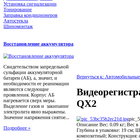
Установка сигнализации
Тонирование
Заправка кондиционеров
Автостекла
Шиномонтаж
Восстановление аккумулятора
Свидетельством запредельной
сульфации аккумуляторной
Вернуться к: Автомобильные
батареи (АБ), а, значит, и
необходимости ее реанимации
Видеорегист
являются следующие
проявления. Корпус АБ
нагревается сверх меры.
QX2
Выделение газов и закипание
электролита явно выражены.
Значение напряжения снятое...
pic_
Описание
Вес: 0.09 кг; Вес в
Подробнее »
Глубина в упаковке: 19 см; 
композитный; Конструкция: 