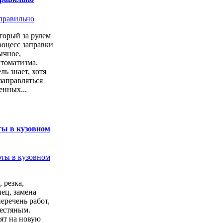
торый за рулем
роцесс заправки
ычное,
втоматизма.
ь знает, хотя
заправляться
енных...
ты в кузовном
 резка,
ец, замена
перечень работ,
естяным.
ят на новую