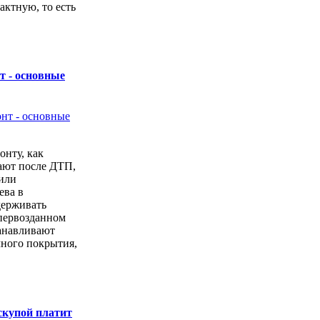
актную, то есть
.
т - основные
онту, как
ают после ДТП,
или
ева в
держивать
первозданном
анавливают
чного покрытия,
скупой платит