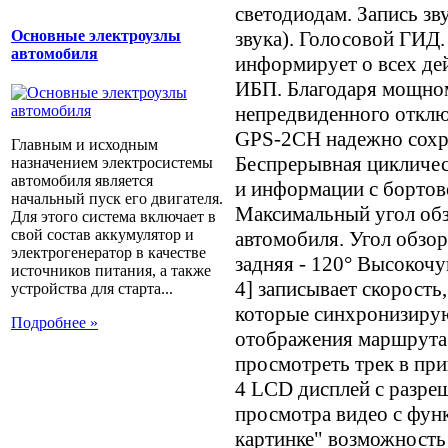
светодиодам. Запись з
Основные электроузлы
звука). Голосовой ГИД
автомобиля
информирует о всех де
ИБП. Благодаря мощном
непредвиденного откл
GPS-2CH надежно сохр
Главным и исходным
Беспрерывная цикличес
назначением электросистемы
автомобиля является
и информации с бортов
начальный пуск его двигателя.
Максимальный угол обз
Для этого система включает в
свой состав аккумулятор и
автомобиля. Угол обзора
электрогенератор в качестве
задняя - 120° Высокочу
источников питания, а также
4] записывает скорость
устройства для старта...
которые синхронизирую
Подробнее »
отображения маршрута.
просмотреть трек в при
4 LCD дисплей с разре
просмотра видео с функ
картинке" возможность