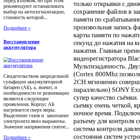
перед взломом, но при этом
только открывки с дви
рекомендуют останавливать
сохранение файлов в з
выбор на автосигнализации,
стоимость которой...
памяти по срабатывани
произвольная запись ф
Подробнее »
карты памяти по нажат
секунд до нажатия на к
Восстановление
аккумулятора
нажатия. Главные преи
видеорегистратора Bla
Мультизадачность. Дву
(Cortex 800Mhz позво
Свидетельством запредельной
2CH мгновенно соверша
сульфации аккумуляторной
батареи (АБ), а, значит, и
параллельно) SONY Exm
необходимости ее реанимации
супер качество съёмки
являются следующие
проявления. Корпус АБ
сьемку очень четкой, я
нагревается сверх меры.
ночное время. Подключ
Выделение газов и закипание
разъему для контроля 
электролита явно выражены.
Значение напряжения снятое...
система контроля давл
состояния систем устр
Подробнее »