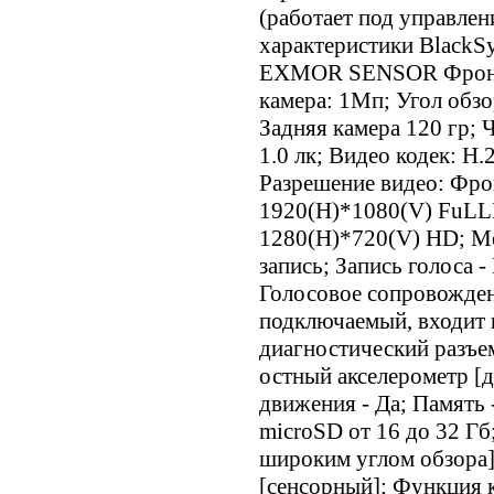
(работает под управле
характеристики BlackS
EXMOR SENSOR Фронта
камера: 1Мп; Угол обзо
Задняя камера 120 гр; 
1.0 лк; Видео кодек: H
Разрешение видео: Фро
1920(H)*1080(V) FuLL
1280(H)*720(V) HD; Ме
запись; Запись голоса 
Голосовое сопровожден
подключаемый, входит 
диагностический разъем
остный акселерометр [д
движения - Да; Память 
microSD от 16 до 32 Г
широким углом обзора]
[сенсорный]; Функция к