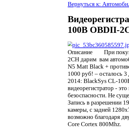
Вернуться к: Автомоби
Видеорегистра
100B OBDII-2
Описание
При покупке
2CH дарим вам автомоб
N5 Matt Black + проти
1000 руб! – осталось
2014: BlackSys CL-100
видеорегистратор - это
безоспасности. Не суще
Запись в разрешении 1
камеры, с задней 1280х7
возможно благодаря дв
Core Cortex 800Mhz.