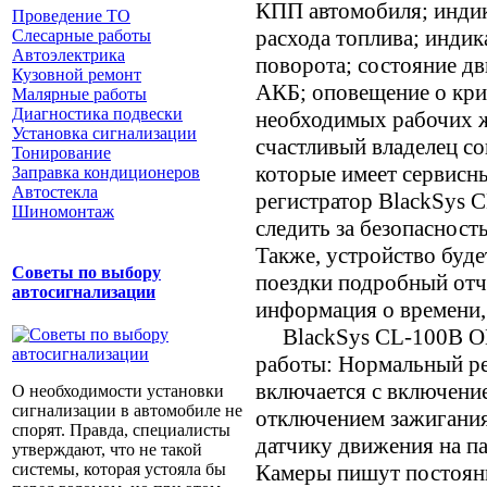
КПП автомобиля; индик
Проведение ТО
расхода топлива; индик
Слесарные работы
Автоэлектрика
поворота; состояние дв
Кузовной ремонт
АКБ; оповещение о кри
Малярные работы
Диагностика подвески
необходимых рабочих
Установка сигнализации
счастливый владелец с
Тонирование
которые имеет сервисн
Заправка кондиционеров
Автостекла
регистратор BlackSys
Шиномонтаж
следить за безопасность
Также, устройство буде
Советы по выбору
поездки подробный отче
автосигнализации
информация о времени, 
BlackSys CL-100B OB
работы: Нормальный ре
включается с включени
О необходимости установки
сигнализации в автомобиле не
отключением зажигания
спорят. Правда, специалисты
датчику движения на па
утверждают, что не такой
Камеры пишут постоянн
системы, которая устояла бы