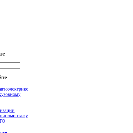
те
йте
автоэлектрике
кузовному
лизации
 шиномонтажу
 ТО
ого