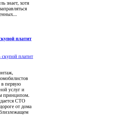
ь знает, хотя
заправляться
енных...
скупой платит
онтаж,
томобилистов
 в первую
ной услуг и
м принципом.
тдается СТО
дороге от дома
 близлежащем