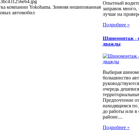
53bc431256e64.jpg
Опытный водител
тка компании Yokohama. Зимняя нешипованная
заправок много, 
ковых автомобил
лучше на провер
Подробнее »
Шиномонтаж - 
дважды
Выбирая шином
большинство ав
руководствуются
очередь дешевиз
территориальны
Предпочтение о
находящимся по 
до работы или в
районе....
Подробнее »