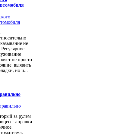
автомобиля
-
Относительно
казывание не
. Регулярное
луживание
оляет не просто
тояние, выявить
ладки, но и...
правильно
торый за рулем
роцесс заправки
ычное,
втоматизма.