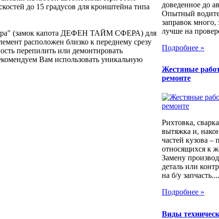
доведенное до а
костей до 15 градусов для кронштейна типа
Опытный водител
заправок много, 
лучше на провер
фера" (замок капота ДЕФЕН ТАЙМ СФЕРА) для
лемент расположен близко к переднему срезу
Подробнее »
ность перепилить или демонтировать
екомендуем Вам использовать уникальную
Жестяные рабо
ремонте
Рихтовка, сварка,
вытяжка и, након
частей кузова – 
относящихся к ж
Замену производ
деталь или контр
на б/у запчасть...
Подробнее »
Виды техническ