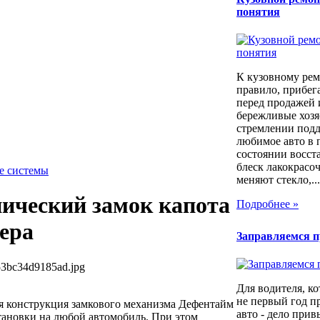
понятия
К кузовному рем
правило, прибег
перед продажей 
бережливые хозя
стремлении под
любимое авто в 
состоянии восст
блеск лакокрасо
е системы
меняют стекло,...
ический замок капота
Подробнее »
фера
Заправляемся 
53bc34d9185ad.jpg
Для водителя, ко
не первый год п
я конструкция замкового механизма Дефентайм
авто - дело прив
тановки на любой автомобиль. При этом