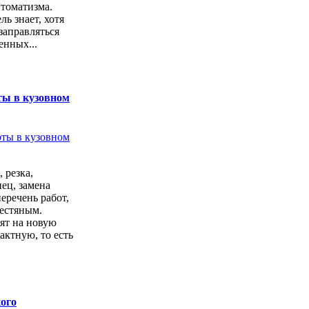
втоматизма.
ь знает, хотя
заправляться
енных...
ты в кузовном
 резка,
ец, замена
перечень работ,
естяным.
ят на новую
актную, то есть
.
ого