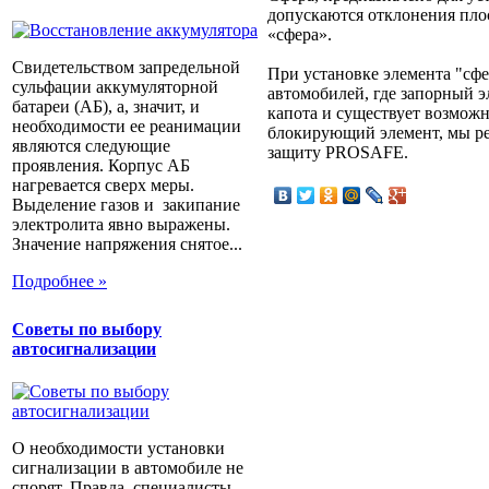
допускаются отклонения плос
«сфера».
Свидетельством запредельной
При установке элемента "с
сульфации аккумуляторной
автомобилей, где запорный э
батареи (АБ), а, значит, и
капота и существует возмож
необходимости ее реанимации
блокирующий элемент, мы р
являются следующие
защиту PROSAFE.
проявления. Корпус АБ
нагревается сверх меры.
Выделение газов и закипание
электролита явно выражены.
Значение напряжения снятое...
Подробнее »
Советы по выбору
автосигнализации
О необходимости установки
сигнализации в автомобиле не
спорят. Правда, специалисты