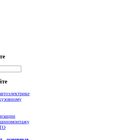
те
йте
автоэлектрике
кузовному
лизации
 шиномонтажу
 ТО
т - основные