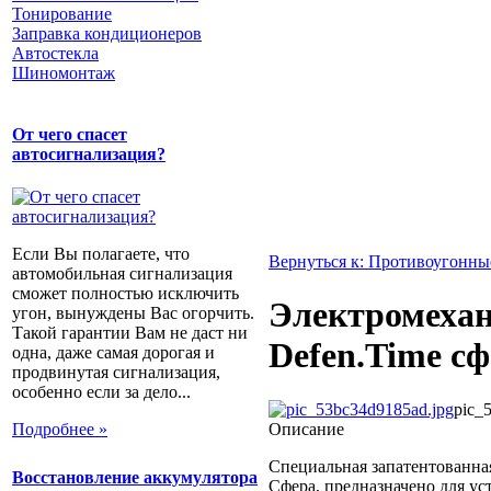
Тонирование
Заправка кондиционеров
Автостекла
Шиномонтаж
От чего спасет
автосигнализация?
Если Вы полагаете, что
Вернуться к: Противоугонны
автомобильная сигнализация
сможет полностью исключить
Электромехан
угон, вынуждены Вас огорчить.
Такой гарантии Вам не даст ни
Defen.Time с
одна, даже самая дорогая и
продвинутая сигнализация,
особенно если за дело...
pic_
Описание
Подробнее »
Специальная запатентованна
Восстановление аккумулятора
Сфера, предназначено для ус