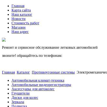
Главная
Карта сайта
Наш каталог
Новости
Стоимость работ
Магазин
Наш адрес
Ремонт и сервисное обслуживание легковых автомобилей
звоните! обращайтесь по телефонам:
(812) 027 22 99
(812) 073 90 98
Главная
Каталог
Противоугонные системы
Электромеханичес
Автомобильная климат-техника
Автомобильные видеорегистраторы
Аксессуары для автоколес
Глушители
Диски для колес
Зеркала
Подвеска