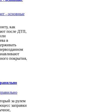
онту, как
ают после ДТП,
или
ева в
держивать
первозданном
анавливают
чного покрытия,
правильно
торый за рулем
роцесс заправки
ычное,