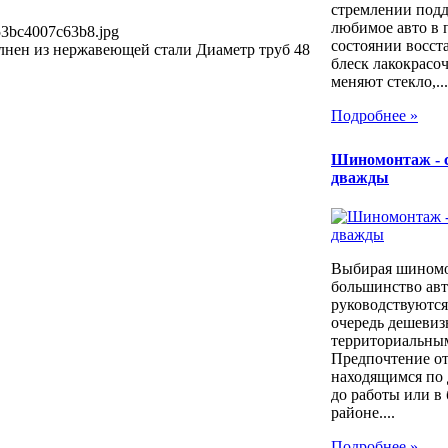
стремлении под
любимое авто в 
53bc4007c63b8.jpg
состоянии восст
нен из нержавеющей стали Диаметр труб 48
блеск лакокрасо
меняют стекло,...
Подробнее »
Шиномонтаж - 
дважды
Выбирая шином
большинство ав
руководствуются
очередь дешевиз
территориальны
Предпочтение о
находящимся по 
до работы или в
районе....
Подробнее »