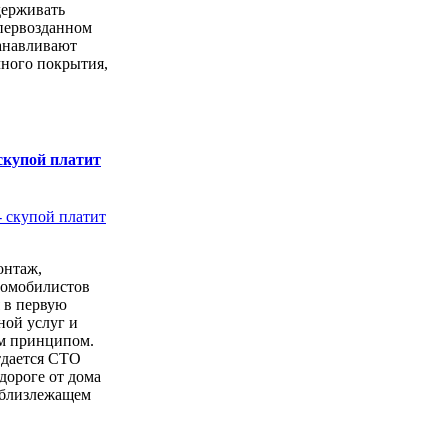
держивать
первозданном
анавливают
чного покрытия,
скупой платит
онтаж,
томобилистов
 в первую
ной услуг и
м принципом.
тдается СТО
дороге от дома
 близлежащем