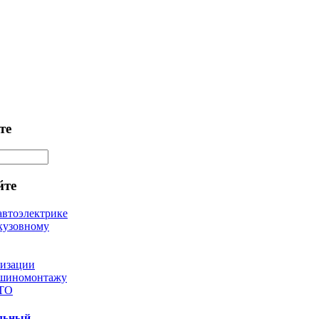
те
йте
автоэлектрике
кузовному
лизации
 шиномонтажу
 ТО
ильный