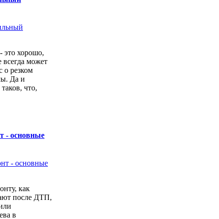
- это хорошо,
е всегда может
с о резком
ы. Да и
 таков, что,
т - основные
онту, как
ают после ДТП,
или
ева в