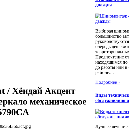
дважды
Выбирая шином
большинство ав
руководствуются
очередь дешевиз
территориальны
Предпочтение о
находящимся по 
до работы или в
районе....
Подробнее »
t / Хёндай Акцент
Виды техническ
Зеркало механическое
обслуживания 
25790CA
3bc36f3663cf.jpg
Лучшее лечение 