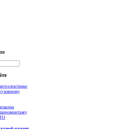
те
йте
автоэлектрике
кузовному
лизации
 шиномонтажу
 ТО
скупой платит