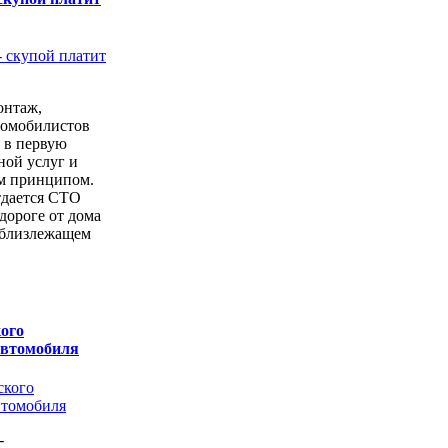
онтаж,
томобилистов
 в первую
ной услуг и
м принципом.
тдается СТО
дороге от дома
 близлежащем
ого
автомобиля
-