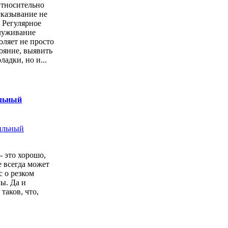
Относительно
казывание не
. Регулярное
луживание
оляет не просто
тояние, выявить
ладки, но и...
ильный
- это хорошо,
е всегда может
с о резком
ы. Да и
 таков, что,