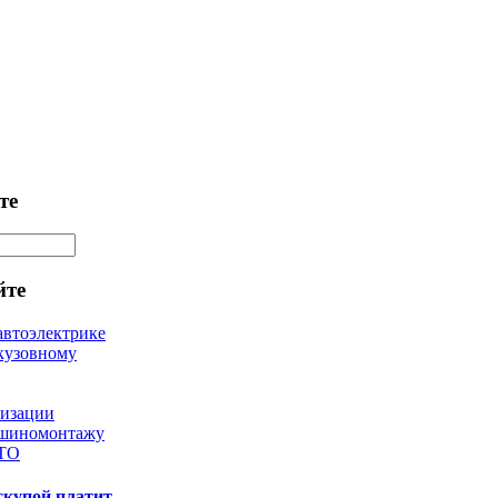
те
йте
автоэлектрике
кузовному
лизации
 шиномонтажу
 ТО
скупой платит