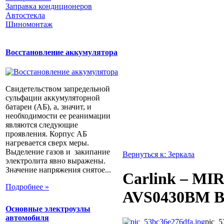
Заправка кондиционеров
Автостекла
Шиномонтаж
Восстановление аккумулятора
Свидетельством запредельной
сульфации аккумуляторной
батареи (АБ), а, значит, и
необходимости ее реанимации
являются следующие
проявления. Корпус АБ
нагревается сверх меры.
Выделение газов и закипание
Вернуться к: Зеркала
электролита явно выражены.
Значение напряжения снятое...
Carlink – MI
Подробнее »
AVS0430BM B
Основные электроузлы
автомобиля
pic_5