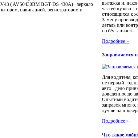
вытяжка и, након
AV43 ( AVS0430BM BGT-DS-430A) - зеркало
частей кузова – 
нитором, навигацией, регистратором и
относящихся к ж
Замену производ
деталь или контр
на б/у запчасть...
Подробнее »
Заправляемся 
Для водителя, ко
не первый год п
авто - дело прив
доведенное до а
Опытный водител
заправок много, 
лучше на провер
Подробнее »
Что такое моб