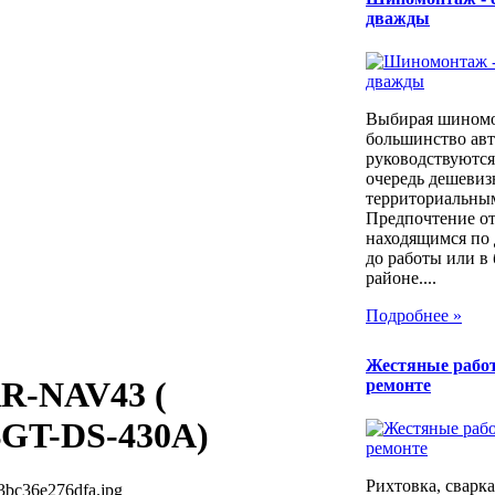
дважды
Выбирая шином
большинство ав
руководствуются
очередь дешевиз
территориальны
Предпочтение о
находящимся по 
до работы или в
районе....
Подробнее »
Жестяные рабо
RR-NAV43 (
ремонте
GT-DS-430A)
Рихтовка, сварка,
3bc36e276dfa.jpg