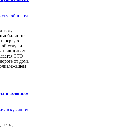
онтаж,
томобилистов
 в первую
ной услуг и
м принципом.
тдается СТО
дороге от дома
 близлежащем
ты в кузовном
 резка,