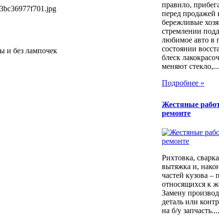
правило, прибег
3bc36977f701.jpg
перед продажей 
бережливые хозя
стремлении под
любимое авто в 
состоянии восст
ты и без лампочек
блеск лакокрасо
меняют стекло,...
Подробнее »
Жестяные рабо
ремонте
Рихтовка, сварка,
вытяжка и, након
частей кузова – 
относящихся к ж
Замену производ
деталь или контр
на б/у запчасть...