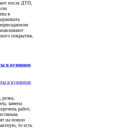
ают после ДТП,
или
ева в
держивать
первозданном
анавливают
чного покрытия,
ты в кузовном
 резка,
ец, замена
перечень работ,
естяным.
ят на новую
актную, то есть
.