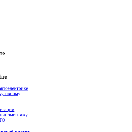
те
йте
автоэлектрике
кузовному
лизации
 шиномонтажу
 ТО
скупой платит