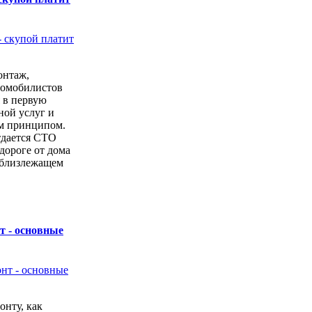
онтаж,
томобилистов
 в первую
ной услуг и
м принципом.
тдается СТО
дороге от дома
 близлежащем
т - основные
онту, как