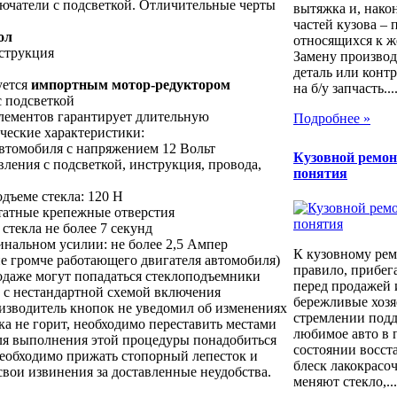
чатели с подсветкой. Отличительные черты
вытяжка и, након
частей кузова – 
ол
относящихся к ж
нструкция
Замену производ
деталь или контр
уется
импортным мотор-редуктором
на б/у запчасть...
с подсветкой
элементов гарантирует длительную
Подробнее »
ческие характеристики:
автомобиля с напряжением 12 Вольт
Кузовной ремон
вления с подсветкой, инструкция, провода,
понятия
дъеме стекла: 120 Н
штатные крепежные отверстия
стекла не более 7 секунд
инальном усилии: не более 2,5 Ампер
К кузовному рем
(не громче работающего двигателя автомобиля)
правило, прибег
одаже могут попадаться стеклоподъемники
перед продажей 
с нестандартной схемой включения
бережливые хозя
изводитель кнопок не уведомил об изменениях
стремлении под
ка не горит, необходимо переставить местами
любимое авто в 
Для выполнения этой процедуры понадобиться
состоянии восст
еобходимо прижать стопорный лепесток и
блеск лакокрасо
вои извинения за доставленные неудобства.
меняют стекло,...