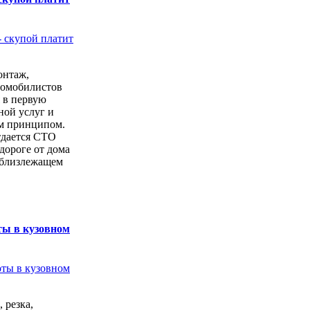
онтаж,
томобилистов
 в первую
ной услуг и
м принципом.
тдается СТО
дороге от дома
 близлежащем
ты в кузовном
 резка,