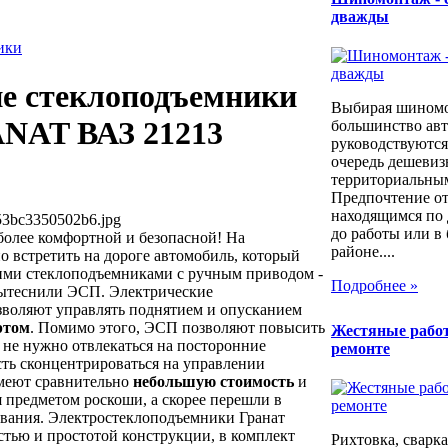
дважды
ики
е стеклоподъемники
Выбирая шином
ANAT ВАЗ 21213
большинство ав
руководствуются
очередь дешевиз
территориальны
Предпочтение о
находящимся по 
53bc3350502b6.jpg
до работы или в
более комфортной и безопасной! На
районе....
 встретить на дороге автомобиль, который
ими стеклоподъемниками с ручным приводом -
Подробнее »
вытеснили ЭСП. Электрические
воляют управлять поднятием и опусканием
ртом
. Помимо этого, ЭСП позволяют повысить
Жестяные рабо
 не нужно отвлекаться на посторонние
ремонте
сть сконцентрироваться на управлении
меют сравнительно
небольшую стоимость
и
я предметом роскоши, а скорее перешли в
ования. Электростеклоподъемники Гранат
стью и простотой конструкции, в комплект
Рихтовка, сварка,