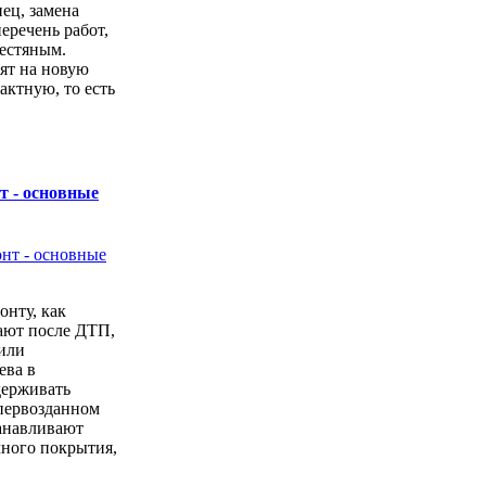
ец, замена
перечень работ,
естяным.
ят на новую
актную, то есть
.
т - основные
онту, как
ают после ДТП,
или
ева в
держивать
первозданном
анавливают
чного покрытия,