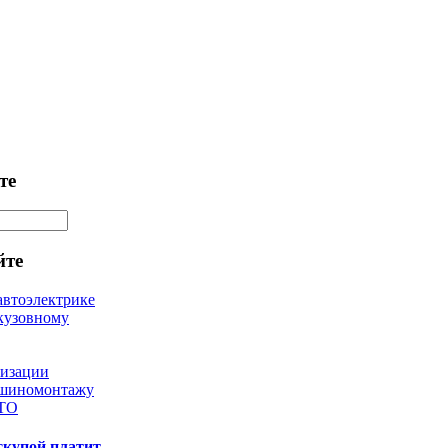
те
йте
автоэлектрике
кузовному
лизации
 шиномонтажу
 ТО
скупой платит