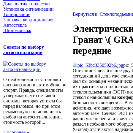
Диагностика подвески
Установка сигнализации
Вернуться к: Стеклоподъемн
Тонирование
Заправка кондиционеров
Автостекла
Электрически
Шиномонтаж
Гранат \( GR
Советы по выбору
передние
автосигнализации
pic_
Описание
Сделайте поездку 
сегодняшний день уже сложно
О необходимости установки
был бы оснащен механическ
сигнализации в автомобиле не
их практически полностью 
спорят. Правда, специалисты
стеклоподъемники (ЭСП) поз
утверждают, что не такой
стекол с наибольшим
комфо
системы, которая устояла бы
безопасность вождения - Вам
перед взломом, но при этом
действия, что дает возможно
рекомендуют останавливать
автомобилем. Сейчас ЭСП и
выбор на автосигнализации,
давно уже перестали являтьс
стоимость которой...
раздел необходимого оборуд
(Granat) отличаются надежно
Подробнее »