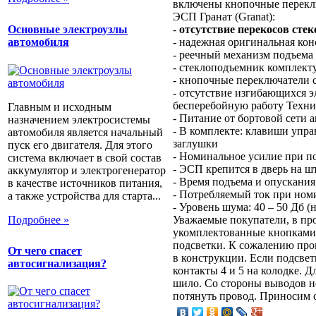
включены кнопочные переклю
ЭСП Гранат (Granat):
-
отсутствие перекосов стек
Основные электроузлы
- надежная оригинальная ко
автомобиля
- реечный механизм подъема
- стеклоподъемник комплект
- кнопочные переключатели 
- отсутствие изгибающихся 
бесперебойную работу Техни
Главным и исходным
- Питание от бортовой сети 
назначением электросистемы
- В комплекте: клавиши упра
автомобиля является начальный
заглушки
пуск его двигателя. Для этого
- Номинальное усилие при по
система включает в свой состав
- ЭСП крепится в дверь на 
аккумулятор и электрогенератор
- Время подъема и опускания 
в качестве источников питания,
- Потребляемый ток при ном
а также устройства для старта...
- Уровень шума: 40 – 50 Дб 
Подробнее »
Уважаемые покупатели, в пр
укомплектованные кнопками 
подсветки. К сожалению про
От чего спасет
в конструкции. Если подсвет
автосигнализация?
контакты 4 и 5 на колодке. 
шило. Со стороны выводов н
потянуть провод. Приносим с