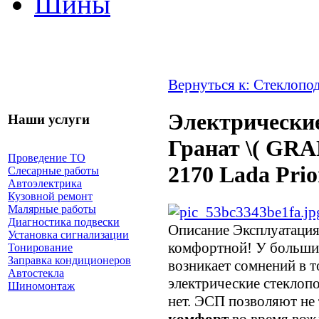
Шины
Вернуться к: Стеклопо
Электрически
Наши услуги
Гранат \( GRA
Проведение ТО
2170 Lada Prio
Слесарные работы
Автоэлектрика
Кузовной ремонт
Малярные работы
Диагностика подвески
Описание
Эксплуатация
Установка сигнализации
комфортной! У большин
Тонирование
Заправка кондиционеров
возникает сомнений в т
Автостекла
электрические стеклоп
Шиномонтаж
нет. ЭСП позволяют не
комфорт
во время вожд