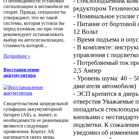
- стеклоподъемник ком
О необходимости установки
сигнализации в автомобиле не
редуктором Технически
спорят. Правда, специалисты
- Номинальное усилие п
утверждают, что не такой
- Питание от бортовой
системы, которая устояла бы
перед взломом, но при этом
12 Вольт
рекомендуют останавливать
- Время подъема и опус
выбор на автосигнализации,
стоимость которой...
- В комплекте: инструк
управления с подсветко
Подробнее »
- Потребляемый ток пр
2,5 Ампер
Восстановление
аккумулятора
- Уровень шума: 40 – 
двигателя автомобиля)
- ЭСП крепится в двер
отверстия Уважаемые п
Свидетельством запредельной
попадаться стеклоподъ
сульфации аккумуляторной
батареи (АБ), а, значит, и
кнопками с нестандарт
необходимости ее реанимации
подсветки. К сожалени
являются следующие
уведомил об изменения
проявления. Корпус АБ
нагревается сверх меры.