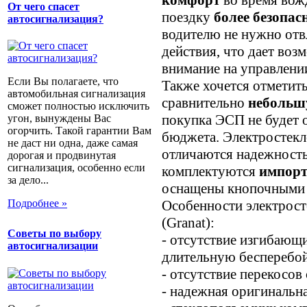
От чего спасет
поездку
более безопас
автосигнализация?
водителю не нужно отв
действия, что дает во
внимание на управлени
Если Вы полагаете, что
Также хочется отметит
автомобильная сигнализация
сравнительно
небольш
сможет полностью исключить
покупка ЭСП не будет 
угон, вынуждены Вас
огорчить. Такой гарантии Вам
бюджета. Электростекл
не даст ни одна, даже самая
отличаются надежность
дорогая и продвинутая
сигнализация, особенно если
комплектуются
импорт
за дело...
оснащены кнопочными п
Особенности электрост
Подробнее »
(Granat):
Советы по выбору
- отсутствие изгибающ
автосигнализации
длительную бесперебо
- отсутствие перекосов 
- надежная оригинальн