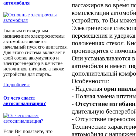
автомобиля
пассажиров во время по
комплектации автомоби
устройств, то Вы может
Электрические стеклоп
Главным и исходным
перемещения и удержа
назначением электросистемы
автомобиля является
положениях стекол. Кн
начальный пуск его двигателя.
производится с помощ
Для этого система включает в
Они устанавливаются в
свой состав аккумулятор и
электрогенератор в качестве
автомобиля и имеют
по
источников питания, а также
дополнительный комфор
устройства для старта...
Особенности:
Подробнее »
- Надежная
оригиналь
- Полная замена штатн
От чего спасет
-
Отсутствие изгибаю
автосигнализация?
длительную бесперебо
- Отсутствие перекосов
Технические характери
Если Вы полагаете, что
автомобиля с напряжен