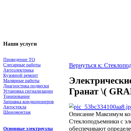
Наши услуги
Проведение ТО
Вернуться к: Стеклопо
Слесарные работы
Автоэлектрика
Кузовной ремонт
Электрически
Малярные работы
Диагностика подвески
Гранат \( GR
Установка сигнализации
Тонирование
Заправка кондиционеров
Автостекла
Шиномонтаж
Описание
Максимум ком
Стеклоподъемники с э
обеспечивают определе
Основные электроузлы