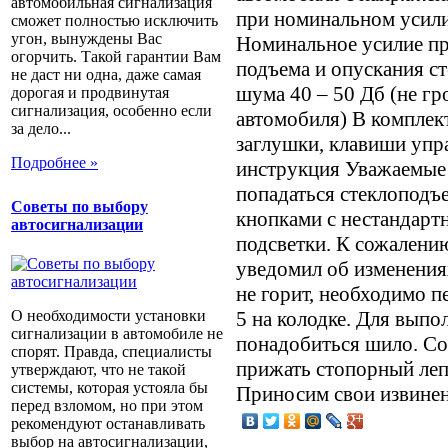
автомобильная сигнализация
при номинальном усил
сможет полностью исключить
угон, вынуждены Вас
Номинальное усилие пр
огорчить. Такой гарантии Вам
подъема и опускания с
не даст ни одна, даже самая
шума 40 – 50 Дб (не г
дорогая и продвинутая
сигнализация, особенно если
автомобиля) В комплек
за дело...
заглушки, клавиши упра
Подробнее »
инструкция Уважаемые 
попадаться стеклоподъ
Советы по выбору
кнопками с нестандарт
автосигнализации
подсветки. К сожалени
уведомил об изменения
не горит, необходимо п
5 на колодке. Для вып
О необходимости установки
сигнализации в автомобиле не
понадобиться шило. С
спорят. Правда, специалисты
прижать стопорный леп
утверждают, что не такой
системы, которая устояла бы
Приносим свои извинен
перед взломом, но при этом
рекомендуют останавливать
выбор на автосигнализации,