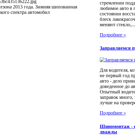
53bc435136222.jpg
стремлении под
езона 2013 года. Зимняя шипованная
любимое авто в 
кого спектра автомобил
состоянии восст
блеск лакокрасо
меняют стекло,...
Подробнее »
Заправляемся 
Для водителя, ко
не первый год п
авто - дело прив
доведенное до а
Опытный водител
заправок много, 
лучше на провер
Подробнее »
Шиномонтаж - 
дважды