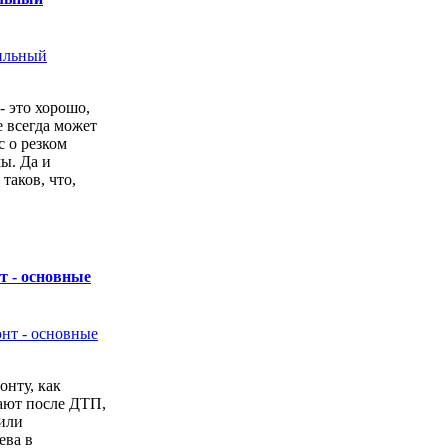
- это хорошо,
е всегда может
с о резком
ы. Да и
 таков, что,
т - основные
онту, как
ают после ДТП,
или
ева в