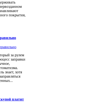
держивать
первозданном
анавливают
чного покрытия,
правильно
торый за рулем
роцесс заправки
ычное,
втоматизма.
ь знает, хотя
заправляться
енных...
скупой платит