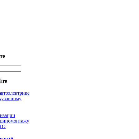
те
йте
автоэлектрике
кузовному
лизации
 шиномонтажу
 ТО
ильный