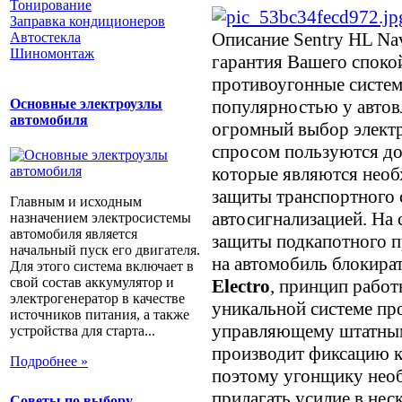
Тонирование
Заправка кондиционеров
Описание
Sentry HL Nav
Автостекла
Шиномонтаж
гарантия Вашего споко
противоугонные систем
Основные электроузлы
популярностью у автов
автомобиля
огромный выбор элект
спросом пользуются до
которые являются нео
защиты транспортного 
Главным и исходным
автосигнализацией. На
назначением электросистемы
автомобиля является
защиты подкапотного п
начальный пуск его двигателя.
на автомобиль блокира
Для этого система включает в
свой состав аккумулятор и
Electro
, принцип работ
электрогенератор в качестве
уникальной системе пр
источников питания, а также
управляющему штатным
устройства для старта...
производит фиксацию к
Подробнее »
поэтому угонщику необ
прилагать усилие в нес
Советы по выбору