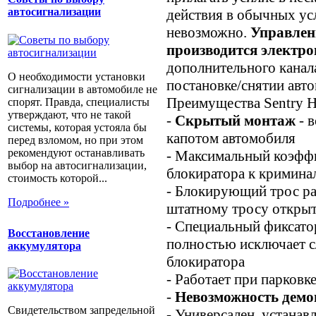
автосигнализации
действия в обычных ус
невозможно.
Управлен
производится
электр
дополнительного канала
О необходимости установки
постановке/снятии авто
сигнализации в автомобиле не
Преимущества Sentry HL
спорят. Правда, специалисты
утверждают, что не такой
-
Скрытый монтаж
- в
системы, которая устояла бы
капотом автомобиля
перед взломом, но при этом
рекомендуют останавливать
- Максимальный коэфф
выбор на автосигнализации,
блокиратора к кримина
стоимость которой...
- Блокирующий трос ра
Подробнее »
штатному тросу открыт
- Специальный фиксато
Восстановление
полностью исключает с
аккумулятора
блокиратора
- Работает при парковк
-
Невозможность дем
Свидетельством запредельной
- Универсален, устанав