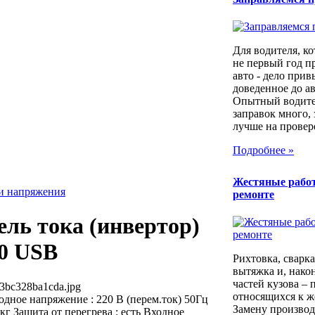
Для водителя, ко
не первый год п
авто - дело прив
доведенное до а
Опытный водител
заправок много, 
лучше на провер
Подробнее »
Жестяные рабо
ли напряжения
ремонте
ель тока (инвертор)
0 USB
Рихтовка, сварка,
вытяжка и, након
частей кузова – 
3bc328ba1cda.jpg
относящихся к ж
дное напряжение : 220 В (перем.ток) 50Гц
Замену производ
 кг Защита от перегрева : есть Входное