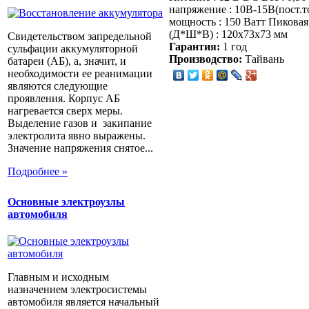
напряжение : 10В-15В(пост.т
мощность : 150 Ватт Пиковая
(Д*Ш*В) : 120х73х73 мм
Свидетельством запредельной
Гарантия:
1 год
сульфации аккумуляторной
Производство:
Тайвань
батареи (АБ), а, значит, и
необходимости ее реанимации
являются следующие
проявления. Корпус АБ
нагревается сверх меры.
Выделение газов и закипание
электролита явно выражены.
Значение напряжения снятое...
Подробнее »
Основные электроузлы
автомобиля
Главным и исходным
назначением электросистемы
автомобиля является начальный