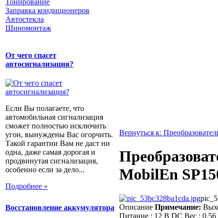
Тонирование
Заправка кондиционеров
Автостекла
Шиномонтаж
От чего спасет
автосигнализация?
Если Вы полагаете, что
автомобильная сигнализация
сможет полностью исключить
Вернуться к: Преобразовате
угон, вынуждены Вас огорчить.
Такой гарантии Вам не даст ни
Преобразоват
одна, даже самая дорогая и
продвинутая сигнализация,
особенно если за дело...
MobilEn SP15
Подробнее »
pic_5
Описание
Примечание:
Выхо
Восстановление аккумулятора
Питание : 12 В DC Вес : 0,56