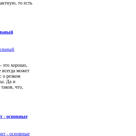
актную, то есть
.
ильный
- это хорошо,
е всегда может
с о резком
ы. Да и
 таков, что,
т - основные