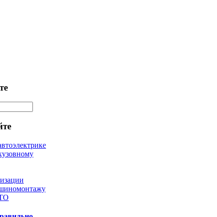
те
йте
автоэлектрике
кузовному
лизации
 шиномонтажу
 ТО
правильно