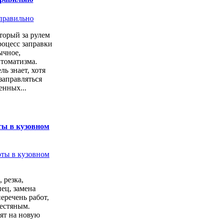
торый за рулем
роцесс заправки
ычное,
втоматизма.
ь знает, хотя
заправляться
енных...
ты в кузовном
 резка,
ец, замена
перечень работ,
естяным.
ят на новую