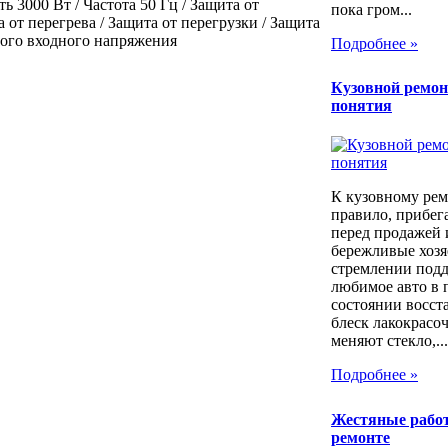
 3000 Вт / Частота 50 Гц / Защита от
пока гром...
 от перегрева / Защита от перегрузки / Защита
ого входного напряжения
Подробнее »
Кузовной ремон
понятия
К кузовному рем
правило, прибег
перед продажей 
бережливые хозя
стремлении под
любимое авто в 
состоянии восст
блеск лакокрасо
меняют стекло,...
Подробнее »
Жестяные рабо
ремонте