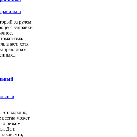
торый за рулем
роцесс заправки
ычное,
втоматизма.
ь знает, хотя
заправляться
енных...
ильный
- это хорошо,
е всегда может
с о резком
ы. Да и
 таков, что,