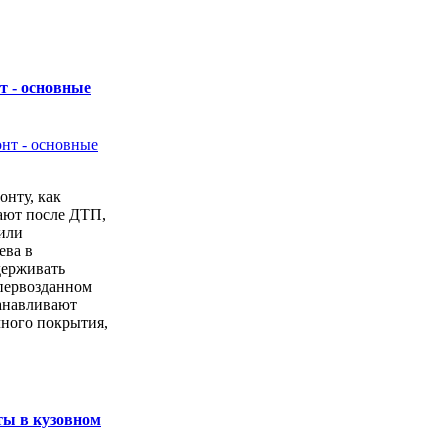
т - основные
онту, как
ают после ДТП,
или
ева в
держивать
первозданном
анавливают
чного покрытия,
ты в кузовном