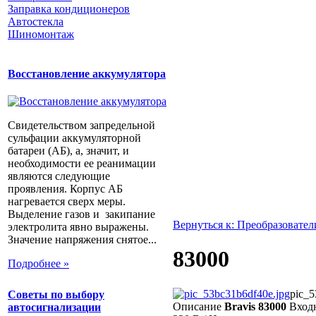
Заправка кондиционеров
Автостекла
Шиномонтаж
Восстановление аккумулятора
Свидетельством запредельной
сульфации аккумуляторной
батареи (АБ), а, значит, и
необходимости ее реанимации
являются следующие
проявления. Корпус АБ
нагревается сверх меры.
Выделение газов и закипание
Вернуться к: Преобразовате
электролита явно выражены.
Значение напряжения снятое...
83000
Подробнее »
pic_5
Советы по выбору
Описание
Bravis 83000
Входн
автосигнализации