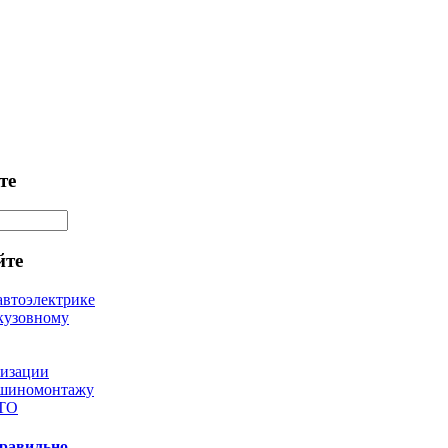
те
йте
автоэлектрике
кузовному
лизации
 шиномонтажу
 ТО
правильно