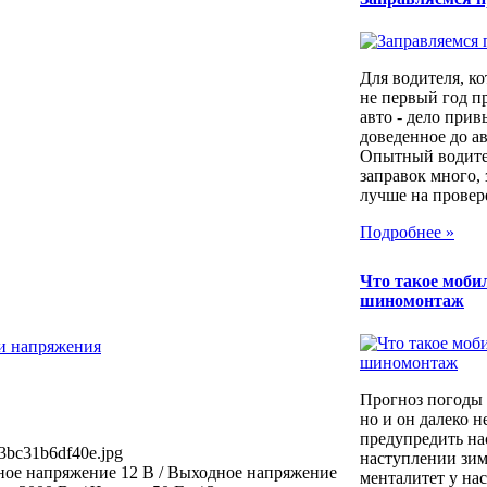
Для водителя, ко
не первый год п
авто - дело прив
доведенное до а
Опытный водител
заправок много, 
лучше на провер
Подробнее »
Что такое моб
шиномонтаж
ли напряжения
Прогноз погоды 
но и он далеко н
предупредить на
3bc31b6df40e.jpg
наступлении зим
ое напряжение 12 В / Выходное напряжение
менталитет у нас