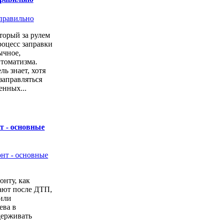
торый за рулем
роцесс заправки
ычное,
втоматизма.
ь знает, хотя
заправляться
енных...
т - основные
онту, как
ают после ДТП,
или
ева в
держивать