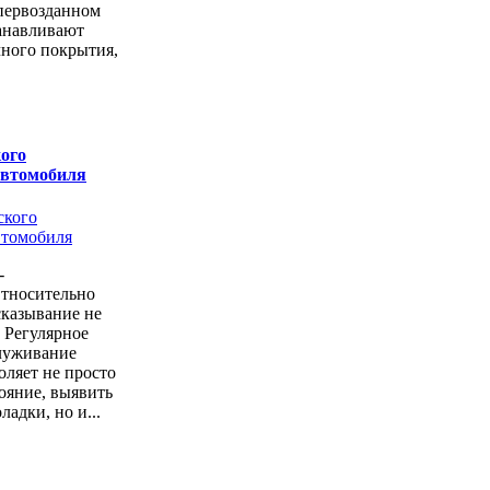
первозданном
анавливают
чного покрытия,
ого
автомобиля
-
Относительно
казывание не
. Регулярное
луживание
оляет не просто
тояние, выявить
ладки, но и...