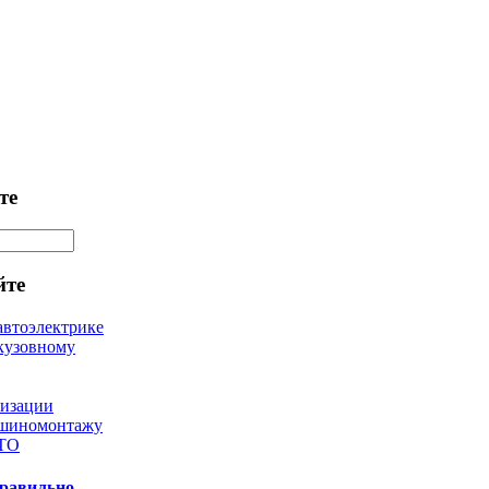
те
йте
автоэлектрике
кузовному
лизации
 шиномонтажу
 ТО
правильно