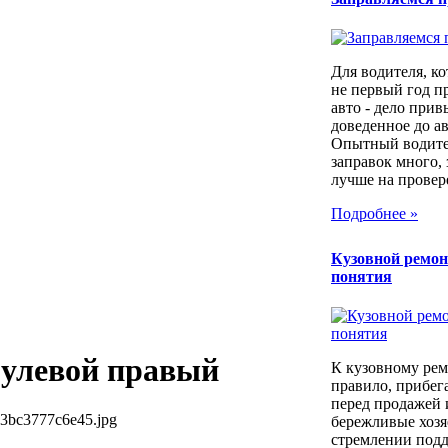
Для водителя, ко
не первый год п
авто - дело прив
доведенное до а
Опытный водител
заправок много, 
лучше на провер
Подробнее »
Кузовной ремон
понятия
улевой правый
К кузовному рем
правило, прибег
перед продажей 
53bc3777c6e45.jpg
бережливые хозя
стремлении под