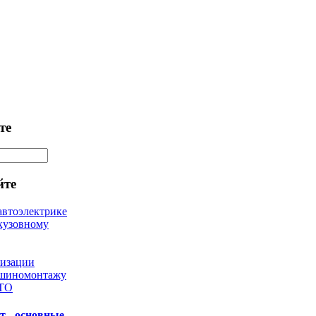
те
йте
автоэлектрике
кузовному
лизации
 шиномонтажу
 ТО
т - основные