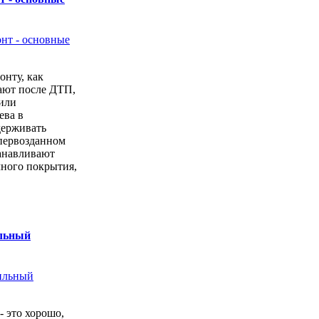
онту, как
ают после ДТП,
или
ева в
держивать
первозданном
анавливают
чного покрытия,
ильный
- это хорошо,