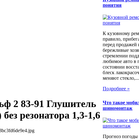
понятия
К кузовному рем
правило, прибег
перед продажей 
бережливые хозя
стремлении под
любимое авто в 
состоянии восст
блеск лакокрасо
меняют стекло,...
Подробнее »
ьф 2 83-91 Глушитель
Что такое моб
шиномонтаж
 без резонатора 1,3-1,6
3bc3fd6de9e4.jpg
Прогноз погоды 