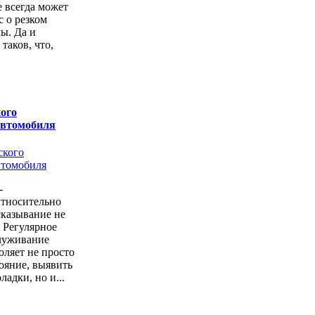
е всегда может
с о резком
ы. Да и
 таков, что,
ого
автомобиля
-
Относительно
казывание не
. Регулярное
луживание
оляет не просто
тояние, выявить
ладки, но и...