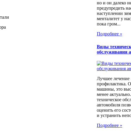
но и он далеко н
предупредить на
наступлении зим
тали
менталитет у нас
пока гром...
ора
Подробнее »
Виды техническ
обслуживания 
Лучшее лечение 
профилактика. 
машины, это выс
менее актуально
техническое обс
автомобиля позв
оценить его сос
и устранить непо
Подробнее »