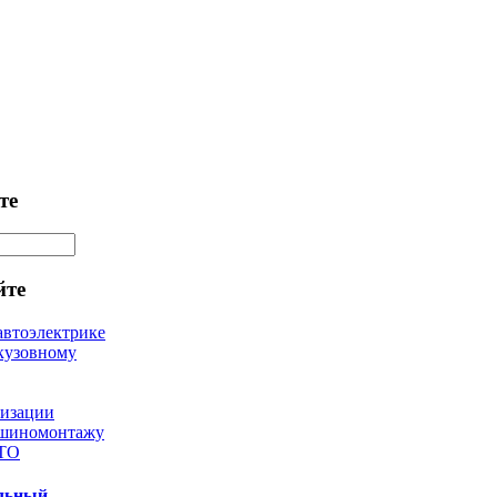
те
йте
автоэлектрике
кузовному
лизации
 шиномонтажу
 ТО
ильный