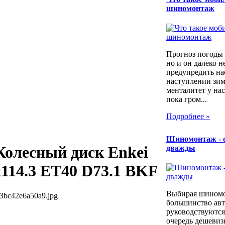
шиномонтаж
Прогноз погоды 
но и он далеко н
предупредить на
наступлении зим
менталитет у нас
пока гром...
Подробнее »
Шиномонтаж - 
Колесный диск Enkei
дважды
x114.3 ET40 D73.1 BKF
Выбирая шином
3bc42e6a50a9.jpg
большинство ав
руководствуются
очередь дешевиз