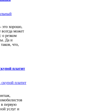
- это хорошо,
е всегда может
с о резком
ы. Да и
 таков, что,
скупой платит
онтаж,
томобилистов
 в первую
ной услуг и