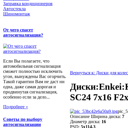
Заправка кондиционеров
Автостекла
Шиномонтаж
От чего спасет
автосигнализация?
Если Вы полагаете, что
автомобильная сигнализация
сможет полностью исключить
Вернуться к: Диски для колес
угон, вынуждены Вас огорчить.
Такой гарантии Вам не даст ни
Диски:Enkei:
одна, даже самая дорогая и
продвинутая сигнализация,
SC24 7x16 F2
особенно если за дело...
Подробнее »
pic_5
Описание
Ширина диска:
7
Советы по выбору
Диаметр диска:
16
автосигнализации
PSD:
5x114.3