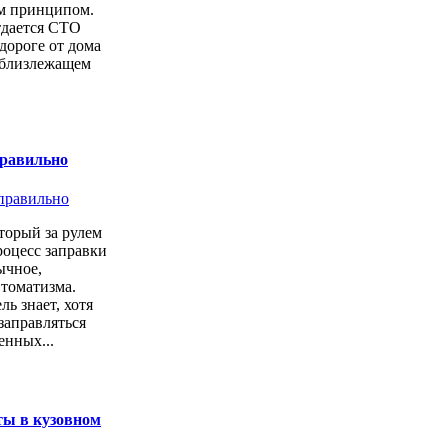
м принципом.
тдается СТО
дороге от дома
 близлежащем
правильно
торый за рулем
роцесс заправки
ычное,
втоматизма.
ь знает, хотя
заправляться
енных...
ты в кузовном