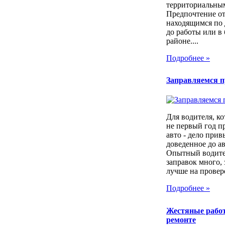
территориальны
Предпочтение о
находящимся по 
до работы или в
районе....
Подробнее »
Заправляемся 
Для водителя, ко
не первый год п
авто - дело прив
доведенное до а
Опытный водител
заправок много, 
лучше на провер
Подробнее »
Жестяные рабо
ремонте