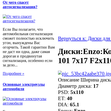
От чего спасет
автосигнализация?
Если Вы полагаете, что
автомобильная сигнализация
Вернуться к: Диски для
сможет полностью исключить
угон, вынуждены Вас
огорчить. Такой гарантии Вам
Диски:Enzo:Ко
не даст ни одна, даже самая
дорогая и продвинутая
101 7x17 F2x11
сигнализация, особенно если
за дело...
Подробнее »
Описание
Ширина диск
Основные электроузлы
Диаметр диска:
17
автомобиля
PSD:
5x110
ET:
40
DIA:
65.1
Бренд:
Enzo