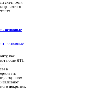
ь знает, хотя
заправляться
енных...
т - основные
онту, как
ают после ДТП,
или
ева в
держивать
первозданном
анавливают
чного покрытия,