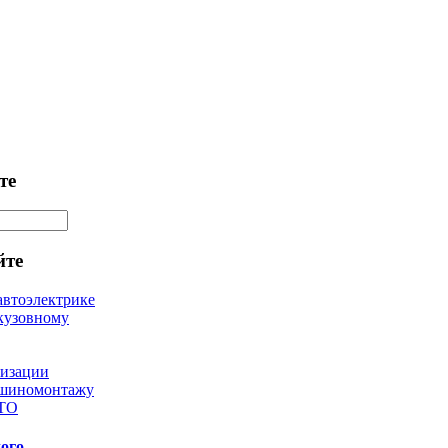
те
йте
автоэлектрике
кузовному
лизации
 шиномонтажу
 ТО
ого