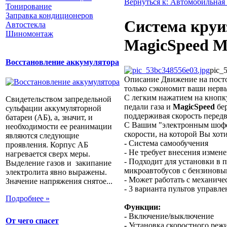
Вернуться к: Автомобильная
Тонирование
Заправка кондиционеров
Cистема кру
Автостекла
Шиномонтаж
MagicSpeed M
Восстановление аккумулятора
pic_
Описание
Движение на посто
только сэкономит ваши нервы
С легким нажатием на кнопку
Свидетельством запредельной
педали газа и
MagicSpeed
бер
сульфации аккумуляторной
поддерживая скорость перед
батареи (АБ), а, значит, и
С Вашим "электронным шофер
необходимости ее реанимации
скорости, на которой Вы хот
являются следующие
-
Cистема самообучения
проявления. Корпус АБ
- Не требует внесения измен
нагревается сверх меры.
- Подходит для установки в 
Выделение газов и закипание
микроавтобусов с бензиновы
электролита явно выражены.
- Может работать с механиче
Значение напряжения снятое...
- 3 варианта пультов управле
Подробнее »
Функции:
-
Включение/выключение
От чего спасет
-
Установка скоростного реж