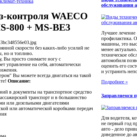
 климат-техника
обслуживания 
из-контроля WAECO
S-800 + MS-BE3
Лучшее лечение 
профилактика. 
53bc348556e03.jpg
машины, это выс
янной скорости без каких-либо усилий не
менее актуально
, но и топливо.
техническое обс
, Вы просто снимаете ногу с
автомобиля позв
ет управление на себя, автоматически
оценить его сос
вижения.
и устранить непо
ом" Вы можете всегда двигаться на такой
ите!
Описание:
Подробнее »
ений в документы на транспортное средство
Заправляемся 
пассажирский транспорт и в большинство
ми или дизельными двигателями
ской или автоматической коробками передач
ния
Для водителя, ко
не первый год п
авто - дело прив
доведенное до а
има