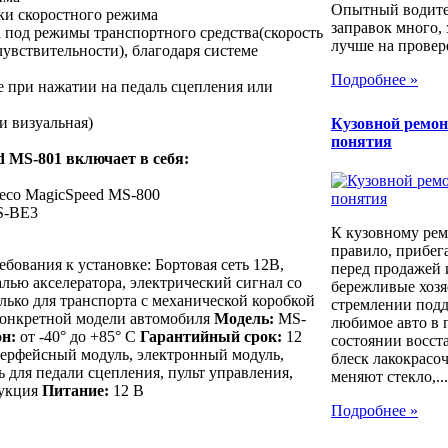
Опытный водител
ки скоростного режима
заправок много, 
 под режимы транспортного средства(скорость
лучше на провер
чувствительности), благодаря системе
Подробнее »
е при нажатии на педаль сцепления или
и визуальная)
Кузовной ремон
понятия
 MS-801 включает в себя:
aeco MagicSpeed MS-800
S-BE3
К кузовному рем
правило, прибег
бования к установке: Бортовая сеть 12В,
перед продажей 
лью акселератора, электрический сигнал со
бережливые хозя
лько для транспорта с механической коробкой
стремлении под
 конкретной модели автомобиля
Модель:
MS-
любимое авто в 
н:
от -40° до +85° C
Гарантийный срок:
12
состоянии восст
рфейсный модуль, электронный модуль,
блеск лакокрасо
ь для педали сцепления, пульт управления,
меняют стекло,...
рукция
Питание:
12 В
Подробнее »