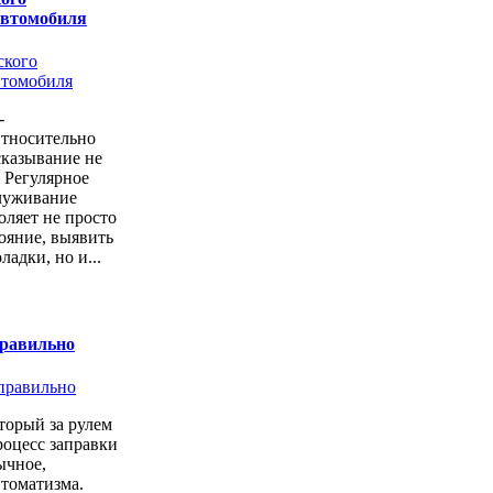
автомобиля
-
Относительно
казывание не
. Регулярное
луживание
оляет не просто
тояние, выявить
ладки, но и...
правильно
торый за рулем
роцесс заправки
ычное,
втоматизма.