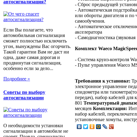
автосигнализация?
- Сброс предыдущей установ
- Автоматическая подстройка
или обороты двигателя и по 
самообучения.
- Автоматическое отключени
Если Вы полагаете, что
акселератора
автомобильная сигнализация
- Самодиагностика (звуковая 
сможет полностью исключить
угон, вынуждены Вас огорчить.
Комплект Waeco MagicSpeed
Такой гарантии Вам не даст ни
одна, даже самая дорогая и
- Система круиз-контроля W
продвинутая сигнализация,
- Пульт управления Waeco M
особенно если за дело...
Подробнее »
Требования к установке:
Тре
электронное управление педа
спидометра или тахометра(то
Советы по выбору
передач), набор кабелей для
автосигнализации
801
Температурный диапазо
месяцев
Комплектация:
Инте
набор кабелей, переключател
установочные хомуты, инст
О необходимости установки
сигнализации в автомобиле не
спорят. Правда, специалисты