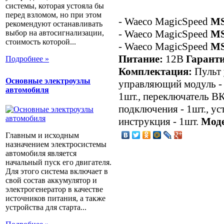
системы, которая устояла бы
перед взломом, но при этом
- Waeco MagicSpeed
MS
рекомендуют останавливать
- Waeco MagicSpeed
MS
выбор на автосигнализации,
стоимость которой...
- Waeco MagicSpeed
MS
Питание:
12В
Гарант
Подробнее »
Комплектация:
Пульт 
Основные электроузлы
управляющий модуль - 
автомобиля
1шт., переключатель В
подключения - 1шт., ус
инструкция - 1шт.
Моде
Главным и исходным
назначением электросистемы
автомобиля является
начальный пуск его двигателя.
Для этого система включает в
свой состав аккумулятор и
электрогенератор в качестве
источников питания, а также
устройства для старта...