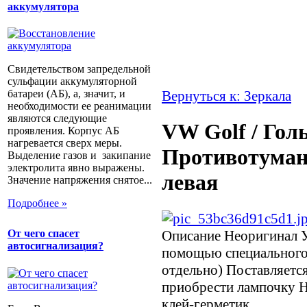
аккумулятора
Свидетельством запредельной
сульфации аккумуляторной
батареи (АБ), а, значит, и
Вернуться к: Зеркала
необходимости ее реанимации
являются следующие
VW Golf / Голь
проявления. Корпус АБ
нагревается сверх меры.
Противотуман
Выделение газов и закипание
электролита явно выражены.
левая
Значение напряжения снятое...
Подробнее »
Описание
Неоригинал У
От чего спасет
автосигнализация?
помощью специального
отдельно) Поставляетс
приобрести лампочку Н
клей-герметик