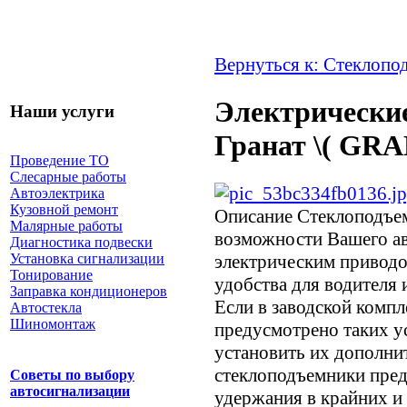
Вернуться к: Стеклопо
Электрически
Наши услуги
Гранат \( GRA
Проведение ТО
Слесарные работы
Автоэлектрика
Кузовной ремонт
Описание
Стеклоподъем
Малярные работы
возможности Вашего а
Диагностика подвески
электрическим привод
Установка сигнализации
Тонирование
удобства для водителя 
Заправка кондиционеров
Если в заводской компл
Автостекла
Шиномонтаж
предусмотрено таких у
установить их дополни
стеклоподъемники пред
Советы по выбору
автосигнализации
удержания в крайних 