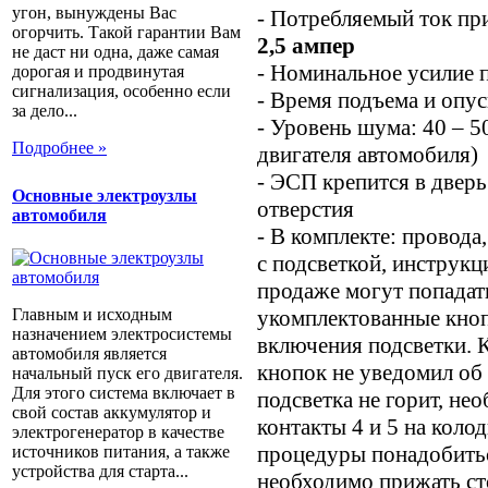
угон, вынуждены Вас
- Потребляемый ток пр
огорчить. Такой гарантии Вам
2,5 ампер
не даст ни одна, даже самая
- Номинальное усилие п
дорогая и продвинутая
сигнализация, особенно если
- Время подъема и опу
за дело...
- Уровень шума: 40 – 
Подробнее »
двигателя автомобиля)
- ЭСП крепится в двер
Основные электроузлы
отверстия
автомобиля
- В комплекте: провода
с подсветкой, инструкц
продаже могут попадат
укомплектованные кноп
Главным и исходным
назначением электросистемы
включения подсветки. 
автомобиля является
кнопок не уведомил об
начальный пуск его двигателя.
Для этого система включает в
подсветка не горит, не
свой состав аккумулятор и
контакты 4 и 5 на коло
электрогенератор в качестве
процедуры понадобить
источников питания, а также
устройства для старта...
необходимо прижать ст