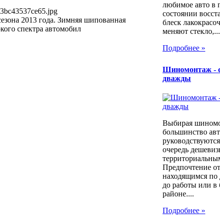
любимое авто в 
53bc43537ce65.jpg
состоянии восст
езона 2013 года. Зимняя шипованная
блеск лакокрасо
кого спектра автомобил
меняют стекло,...
Подробнее »
Шиномонтаж - 
дважды
Выбирая шином
большинство ав
руководствуются
очередь дешевиз
территориальны
Предпочтение о
находящимся по 
до работы или в
районе....
Подробнее »