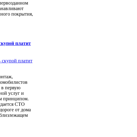
первозданном
анавливают
чного покрытия,
скупой платит
онтаж,
томобилистов
 в первую
ной услуг и
м принципом.
тдается СТО
дороге от дома
 близлежащем