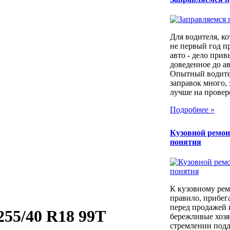
Для водителя, ко
не первый год п
авто - дело прив
доведенное до а
Опытный водител
заправок много, 
лучше на провер
Подробнее »
Кузовной ремон
понятия
К кузовному рем
правило, прибег
перед продажей 
 255/40 R18 99T
бережливые хозя
стремлении под