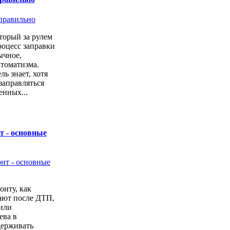
торый за рулем
роцесс заправки
ычное,
втоматизма.
ь знает, хотя
заправляться
енных...
т - основные
онту, как
ают после ДТП,
или
ева в
держивать