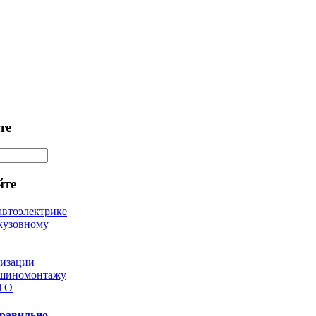
те
йте
автоэлектрике
кузовному
лизации
 шиномонтажу
 ТО
правильно