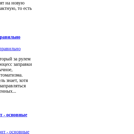
ят на новую
актную, то есть
.
правильно
торый за рулем
роцесс заправки
ычное,
втоматизма.
ь знает, хотя
заправляться
енных...
т - основные