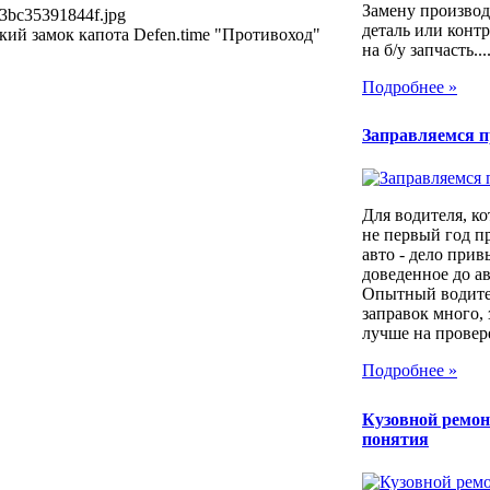
Замену производ
3bc35391844f.jpg
деталь или контр
ий замок капота Defen.time "Противоход"
на б/у запчасть...
Подробнее »
Заправляемся 
Для водителя, ко
не первый год п
авто - дело прив
доведенное до а
Опытный водител
заправок много, 
лучше на провер
Подробнее »
Кузовной ремон
понятия