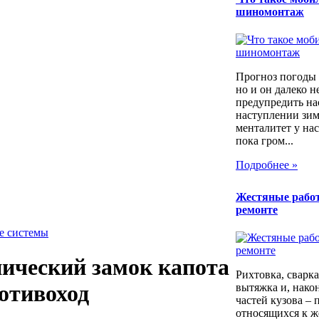
шиномонтаж
Прогноз погоды 
но и он далеко н
предупредить на
наступлении зим
менталитет у нас
пока гром...
Подробнее »
Жестяные рабо
ремонте
е системы
ический замок капота
Рихтовка, сварка,
ротивоход
вытяжка и, након
частей кузова – 
относящихся к ж