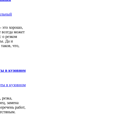
- это хорошо,
е всегда может
с о резком
ы. Да и
 таков, что,
ты в кузовном
 резка,
ец, замена
перечень работ,
естяным.