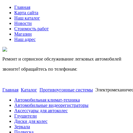
Главная
Карта сайта
Наш каталог
Новости
Стоимость работ
Магазин
Наш адрес
Ремонт и сервисное обслуживание легковых автомобилей
звоните! обращайтесь по телефонам:
(812) 027 22 99
(812) 073 90 98
Главная
Каталог
Противоугонные системы
Электромеханичес
Автомобильная климат-техника
Автомобильные видеорегистраторы
Аксессуары для автоколес
Глушители
Диски для колес
Зеркала
Подвеска