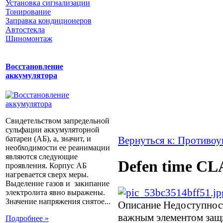
Установка сигнализации
Тонирование
Заправка кондиционеров
Автостекла
Шиномонтаж
Восстановление
аккумулятора
Свидетельством запредельной
сульфации аккумуляторной
батареи (АБ), а, значит, и
Вернуться к: Противоу
необходимости ее реанимации
являются следующие
Defen time C
проявления. Корпус АБ
нагревается сверх меры.
Выделение газов и закипание
электролита явно выражены.
Значение напряжения снятое...
Описание
Недоступност
важным элементом защи
Подробнее »