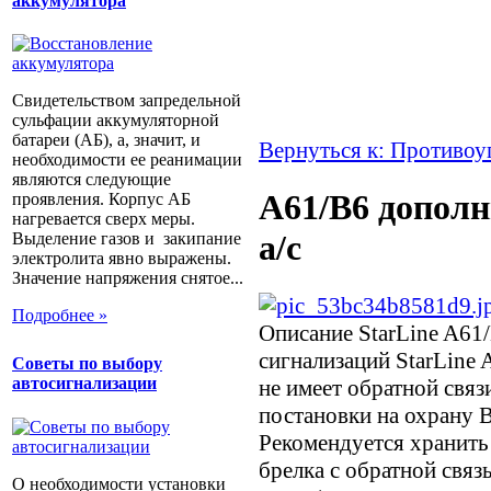
аккумулятора
Свидетельством запредельной
сульфации аккумуляторной
батареи (АБ), а, значит, и
Вернуться к: Противоу
необходимости ее реанимации
являются следующие
A61/B6 допол
проявления. Корпус АБ
нагревается сверх меры.
а/c
Выделение газов и закипание
электролита явно выражены.
Значение напряжения снятое...
Подробнее »
Описание
StarLine A61
сигнализаций StarLine 
Советы по выбору
автосигнализации
не имеет обратной связ
постановки на охрану 
Рекомендуется хранить
брелка с обратной связь
О необходимости установки