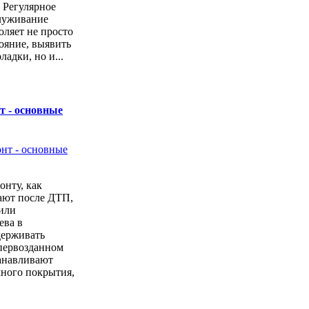
. Регулярное
луживание
оляет не просто
тояние, выявить
ладки, но и...
т - основные
онту, как
ают после ДТП,
или
ева в
держивать
первозданном
анавливают
чного покрытия,