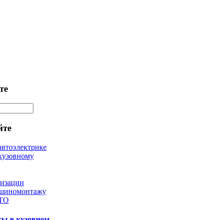
те
йте
автоэлектрике
кузовному
лизации
 шиномонтажу
 ТО
ты в кузовном