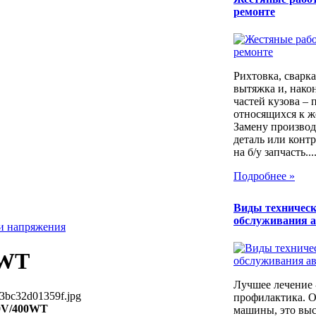
ремонте
Рихтовка, сварка,
вытяжка и, након
частей кузова – 
относящихся к ж
Замену производ
деталь или контр
на б/у запчасть...
Подробнее »
Виды техническ
обслуживания 
ли напряжения
0WT
Лучшее лечение 
3bc32d01359f.jpg
профилактика. 
0V/400WT
машины, это выс