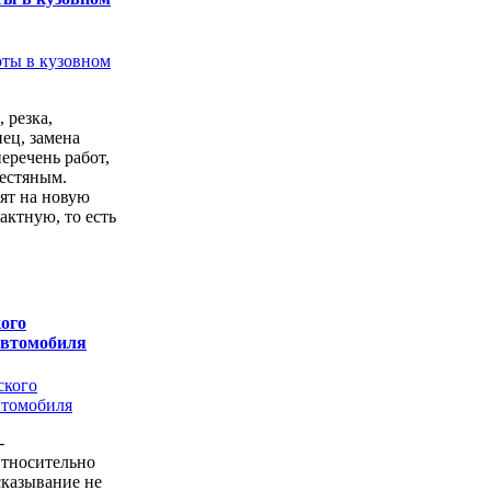
 резка,
ец, замена
перечень работ,
естяным.
ят на новую
актную, то есть
.
ого
автомобиля
-
Относительно
казывание не