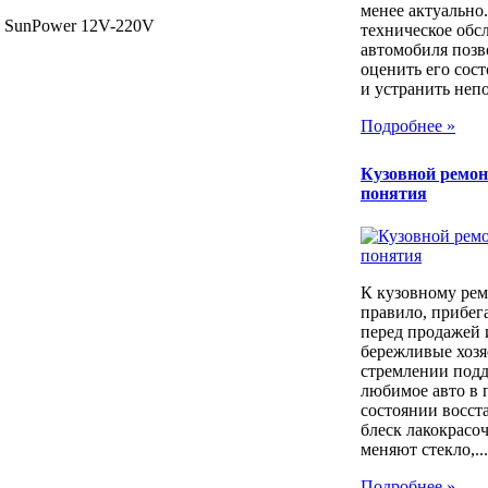
менее актуально
я SunPower 12V-220V
техническое обс
автомобиля позв
оценить его сос
и устранить непо
Подробнее »
Кузовной ремон
понятия
К кузовному рем
правило, прибег
перед продажей 
бережливые хозя
стремлении под
любимое авто в 
состоянии восст
блеск лакокрасо
меняют стекло,...
Подробнее »