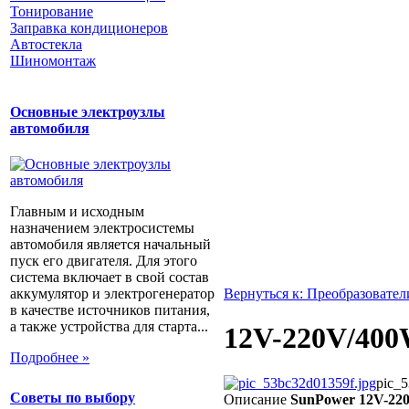
Тонирование
Заправка кондиционеров
Автостекла
Шиномонтаж
Основные электроузлы
автомобиля
Главным и исходным
назначением электросистемы
автомобиля является начальный
пуск его двигателя. Для этого
система включает в свой состав
аккумулятор и электрогенератор
Вернуться к: Преобразовате
в качестве источников питания,
а также устройства для старта...
12V-220V/40
Подробнее »
pic_5
Советы по выбору
Описание
SunPower 12V-22