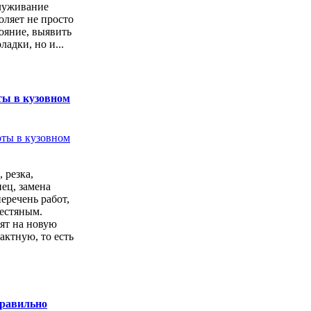
луживание
оляет не просто
тояние, выявить
ладки, но и...
ты в кузовном
 резка,
ец, замена
перечень работ,
естяным.
ят на новую
актную, то есть
.
правильно