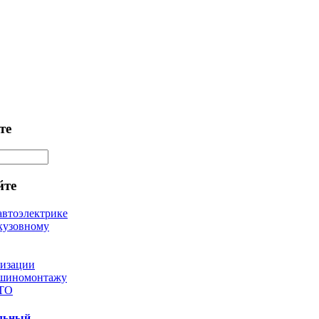
те
йте
автоэлектрике
кузовному
лизации
 шиномонтажу
 ТО
ильный