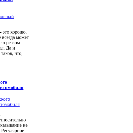
- это хорошо,
е всегда может
с о резком
ы. Да и
 таков, что,
ого
автомобиля
-
Относительно
казывание не
. Регулярное