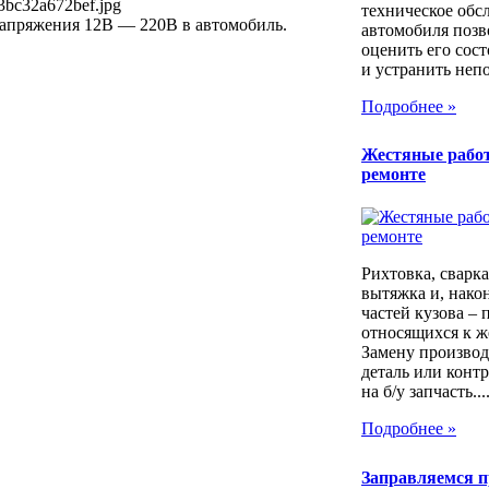
3bc32a672bef.jpg
техническое обс
апряжения 12В — 220В в автомобиль.
автомобиля позв
оценить его сос
и устранить непо
Подробнее »
Жестяные рабо
ремонте
Рихтовка, сварка,
вытяжка и, након
частей кузова – 
относящихся к ж
Замену производ
деталь или контр
на б/у запчасть...
Подробнее »
Заправляемся 