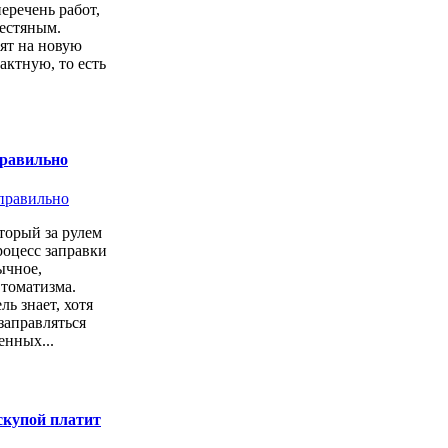
перечень работ,
естяным.
ят на новую
актную, то есть
.
правильно
торый за рулем
роцесс заправки
ычное,
втоматизма.
ь знает, хотя
заправляться
енных...
скупой платит