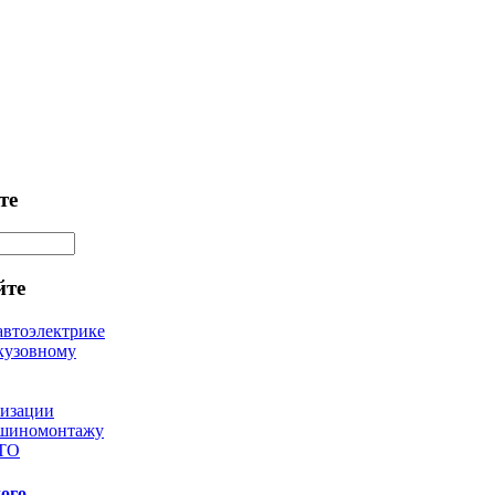
те
йте
автоэлектрике
кузовному
лизации
 шиномонтажу
 ТО
ого