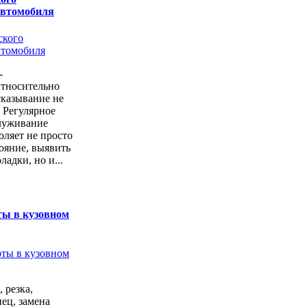
автомобиля
-
Относительно
казывание не
. Регулярное
луживание
оляет не просто
тояние, выявить
ладки, но и...
ты в кузовном
 резка,
ец, замена