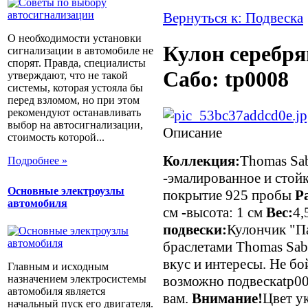
Вернуться к: Подвеска
О необходимости установки
Кулон серебр
сигнализации в автомобиле не
спорят. Правда, специалисты
Сабо: tp0008
утверждают, что не такой
системы, которая устояла бы
перед взломом, но при этом
рекомендуют останавливать
выбор на автосигнализации,
Описание
стоимость которой...
Коллекция:
Thomas Sa
Подробнее »
-
эмалированное и стой
Основные электроузлы
покрытие 925 пробы
Р
автомобиля
см
-
высота: 1 см
Вес:
4,
подвески:
Кулончик "П
браслетами Thomas Sab
вкус и интересы. Не бо
Главным и исходным
назначением электросистемы
возможно подвескаtp00
автомобиля является
вам.
Внимание!
Цвет у
начальный пуск его двигателя.