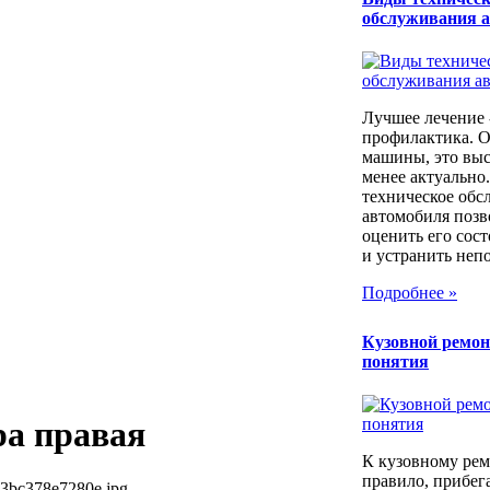
обслуживания 
Лучшее лечение 
профилактика. 
машины, это выс
менее актуально
техническое обс
автомобиля позв
оценить его сос
и устранить непо
Подробнее »
Кузовной ремон
понятия
а правая
К кузовному рем
правило, прибег
53bc378e7280e.jpg