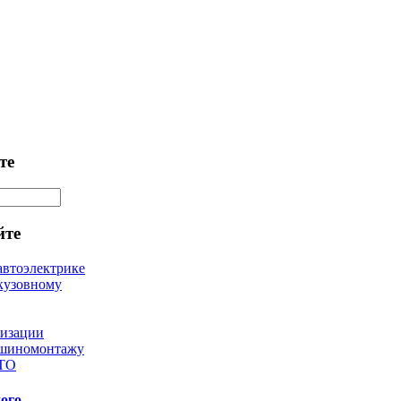
те
йте
автоэлектрике
кузовному
лизации
 шиномонтажу
 ТО
ого