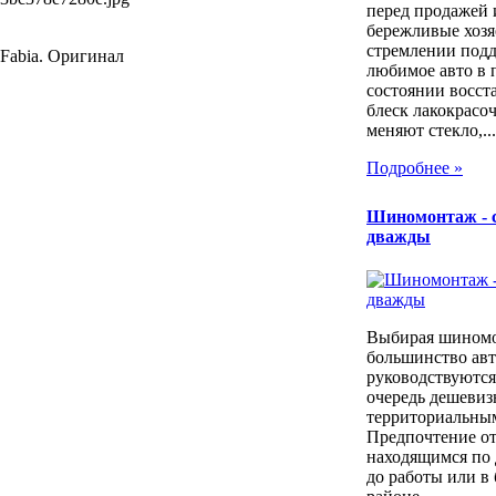
перед продажей 
бережливые хозя
стремлении под
Fabia. Оригинал
любимое авто в 
состоянии восст
блеск лакокрасо
меняют стекло,...
Подробнее »
Шиномонтаж - 
дважды
Выбирая шином
большинство ав
руководствуются
очередь дешевиз
территориальны
Предпочтение о
находящимся по 
до работы или в