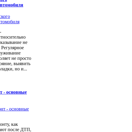
автомобиля
-
Относительно
казывание не
. Регулярное
луживание
оляет не просто
тояние, выявить
ладки, но и...
т - основные
онту, как
ают после ДТП,