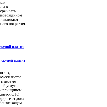
или
ева в
держивать
первозданном
анавливают
чного покрытия,
скупой платит
онтаж,
томобилистов
 в первую
ной услуг и
м принципом.
тдается СТО
дороге от дома
 близлежащем