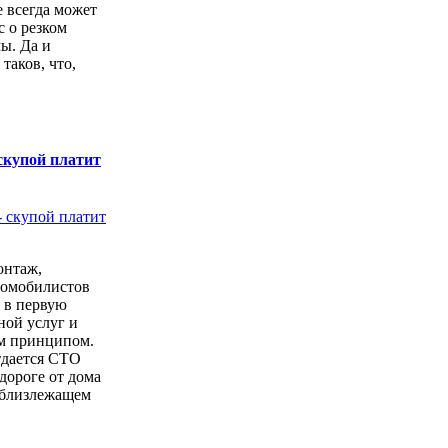
е всегда может
с о резком
ы. Да и
 таков, что,
скупой платит
онтаж,
томобилистов
 в первую
ной услуг и
м принципом.
тдается СТО
дороге от дома
 близлежащем