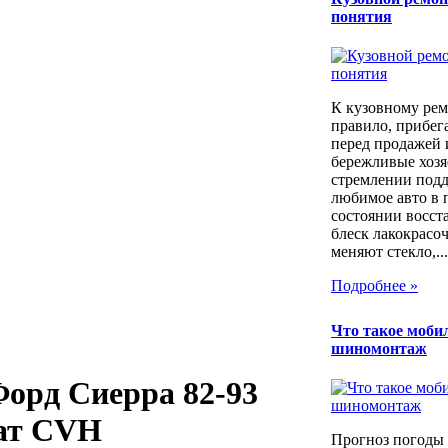
понятия
К кузовному рем
правило, прибег
перед продажей 
бережливые хозя
стремлении под
любимое авто в 
состоянии восст
блеск лакокрасо
меняют стекло,...
Подробнее »
Что такое моб
шиномонтаж
 Форд Сиерра 82-93
кат CVH
Прогноз погоды 