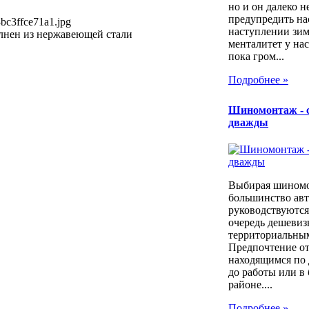
но и он далеко н
предупредить на
bc3ffce71a1.jpg
наступлении зим
нен из нержавеющей стали
менталитет у нас
пока гром...
Подробнее »
Шиномонтаж - 
дважды
Выбирая шином
большинство ав
руководствуются
очередь дешевиз
территориальны
Предпочтение о
находящимся по 
до работы или в
районе....
Подробнее »