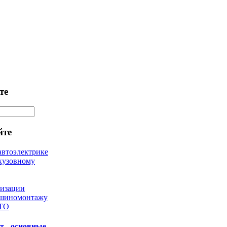
те
йте
автоэлектрике
кузовному
лизации
 шиномонтажу
 ТО
т - основные