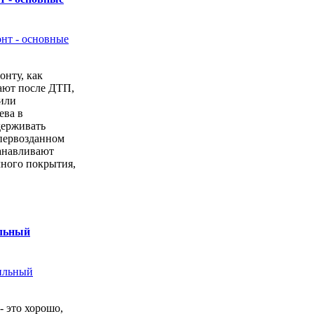
онту, как
ают после ДТП,
или
ева в
держивать
первозданном
анавливают
чного покрытия,
ильный
- это хорошо,