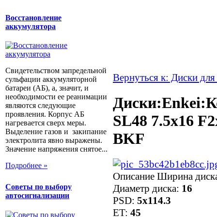
Восстановление
аккумулятора
Свидетельством запредельной
Вернуться к: Диски для
сульфации аккумуляторной
батареи (АБ), а, значит, и
необходимости ее реанимации
Диски:Enkei:К
являются следующие
проявления. Корпус АБ
SL48 7.5x16 F2
нагревается сверх меры.
Выделение газов и закипание
BKF
электролита явно выражены.
Значение напряжения снятое...
Подробнее »
Описание
Ширина диск
Диаметр диска:
16
Советы по выбору
автосигнализации
PSD:
5x114.3
ET:
45