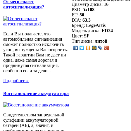
От чего спасет
Диаметр диска:
16
автосигнализация?
PSD:
5x108
ET:
50
DIA:
63.3
Бренд:
LegeArtis
Модель диска:
FD24
Если Вы полагаете, что
Цвет:
SF
автомобильная сигнализация
Тип диска:
литой
сможет полностью исключить
угон, вынуждены Вас огорчить.
Такой гарантии Вам не даст ни
одна, даже самая дорогая и
продвинутая сигнализация,
особенно если за дело...
Подробнее »
Восстановление аккумулятора
Свидетельством запредельной
сульфации аккумуляторной
батареи (АБ), а, значит, и
необходимости ее реанимации