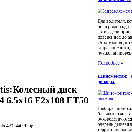
Для водителя, ко
не первый год п
авто - дело прив
доведенное до а
Опытный водител
заправок много, 
лучше на провер
Подробнее »
Шиномонтаж - 
дважды
tis:Колесный диск
4 6.5x16 F2x108 ET50
Выбирая шином
большинство ав
руководствуются
очередь дешевиз
3bc429b4a09f.jpg
территориальны