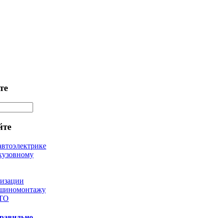
те
йте
автоэлектрике
кузовному
лизации
 шиномонтажу
 ТО
правильно