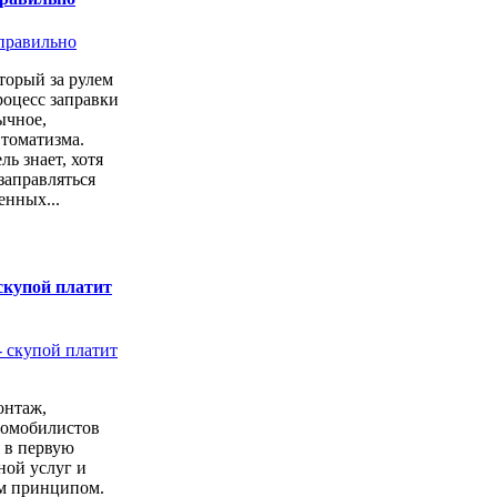
торый за рулем
роцесс заправки
ычное,
втоматизма.
ь знает, хотя
заправляться
енных...
скупой платит
онтаж,
томобилистов
 в первую
ной услуг и
м принципом.