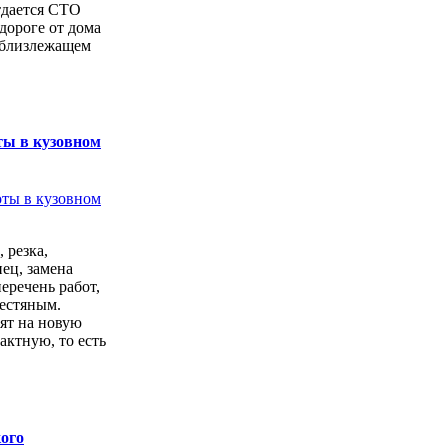
тдается СТО
дороге от дома
 близлежащем
ты в кузовном
 резка,
ец, замена
перечень работ,
естяным.
ят на новую
актную, то есть
.
ого