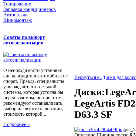
Тонирование
Заправка кондиционеров
Автостекла
Шиномонтаж
Советы по выбору
автосигнализации
О необходимости установки
сигнализации в автомобиле не
Вернуться к: Диски для колес
спорят. Правда, специалисты
утверждают, что не такой
Диски:LegeAr
системы, которая устояла бы
перед взломом, но при этом
LegeArtis FD2
рекомендуют останавливать
выбор на автосигнализации,
D63.3 SF
стоимость которой...
Подробнее »
pic_5
Описание
Ширина диска:
6.5