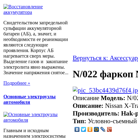
Свидетельством запредельной
сульфации аккумуляторной
батареи (АБ), а, значит, и
необходимости ее реанимации
являются следующие
проявления. Корпус АБ
нагревается сверх меры.
Вернуться к: Аксессуар
Выделение газов и закипание
электролита явно выражены.
N/022 фаркоп N
Значение напряжения снятое...
Подробнее »
Основные электроузлы
Описание
Модель:
N/0
автомобиля
Описание:
Nissan X-Tr
Производитель: Hak-
Тип:
Условно-съемный 
Главным и исходным
назначением электросистемы